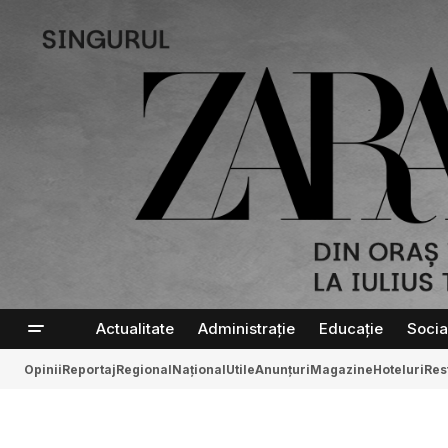
Actualitate
Administrație
Educație
Socia
Opinii
Reportaj
Regional
Național
Utile
Anunțuri
Magazine
Hoteluri
Res