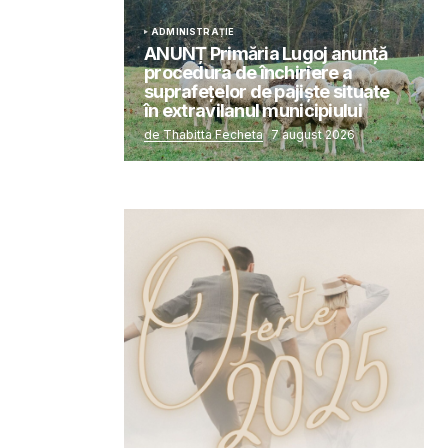
ADMINISTRAȚIE
ANUNȚ Primăria Lugoj anunță
procedura de închiriere a
suprafețelor de pajiște situate
în extravilanul municipiului
de Thabitta Fecheta
7 august 2026