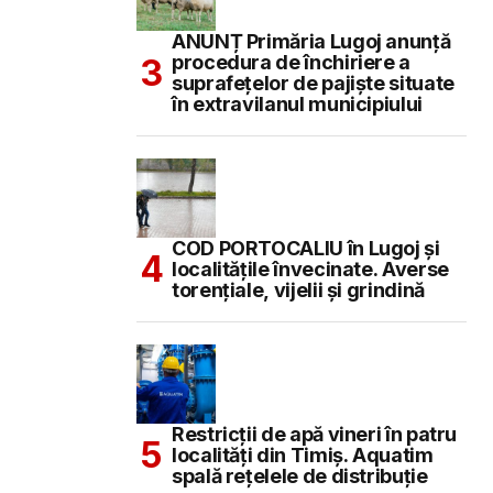
ANUNȚ Primăria Lugoj anunță
procedura de închiriere a
suprafețelor de pajiște situate
în extravilanul municipiului
COD PORTOCALIU în Lugoj și
localitățile învecinate. Averse
torențiale, vijelii și grindină
Restricții de apă vineri în patru
localități din Timiș. Aquatim
spală rețelele de distribuție