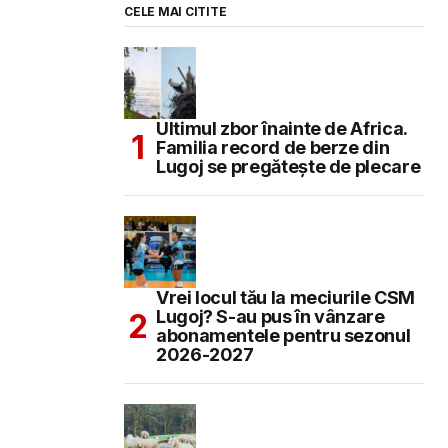
CELE MAI CITITE
Ultimul zbor înainte de Africa.
Familia record de berze din
Lugoj se pregătește de plecare
Vrei locul tău la meciurile CSM
Lugoj? S-au pus în vânzare
abonamentele pentru sezonul
2026-2027