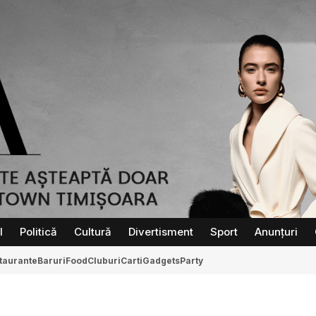
l
Politică
Cultură
Divertisment
Sport
Anunțuri
taurante
Baruri
Food
Cluburi
Carti
Gadgets
Party