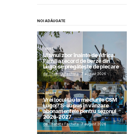
NOI ADĂUGATE
BEST
Ultimul zbor înainte de Africa.
Familia record de berze din
Lugoj se pregătește de plecare
de Thabitta Fecheta
7 august 2026
SPORT
Vrei locul tău la meciurile CSM
Lugoj? S-au pus în vânzare
abonamentele pentru sezonul
2026-2027
de Thabitta Fecheta
7 august 2026