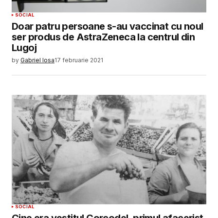
SOCIAL
Doar patru persoane s-au vaccinat cu noul
ser produs de AstraZeneca la centrul din
Lugoj
by
Gabriel Iosa
17 februarie 2021
SOCIAL
Cine era vestitul Corcodel, primul afacerist