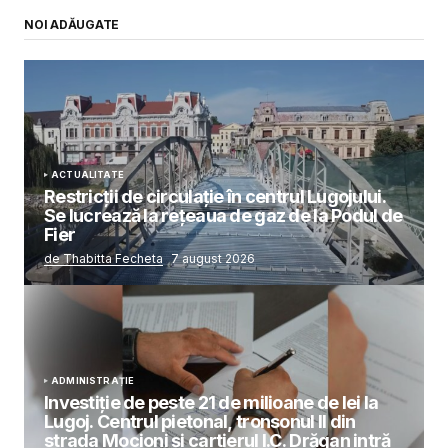
NOI ADĂUGATE
ACTUALITATE
Restricții de circulație în centrul Lugojului.
Se lucrează la rețeaua de gaz de la Podul de
Fier
de Thabitta Fecheta
7 august 2026
ADMINISTRAȚIE
Investiție de peste 21 de milioane de lei la
Lugoj. Centrul pietonal, tronsonul II din
strada Mocioni și cartierul I.C. Drăgan intră