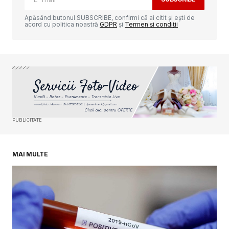
Comment
*
Apăsând butonul SUBSCRIBE, confirmi că ai citit și ești de
acord cu politica noastră
GDPR
și
Termen și condiții
Your Name
*
Your E-mail
*
PUBLICITATE
Salvează-mi numele, emailul și site-ul web în
acest navigator pentru data viitoare când o să
comentez.
MAI MULTE
SUBMIT COMMENT