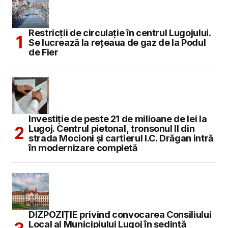
Restricții de circulație în centrul Lugojului.
Se lucrează la rețeaua de gaz de la Podul
de Fier
Investiție de peste 21 de milioane de lei la
Lugoj. Centrul pietonal, tronsonul II din
strada Mocioni și cartierul I.C. Drăgan intră
în modernizare completă
DIZPOZIȚIE privind convocarea Consiliului
Local al Municipiului Lugoj în şedinţă