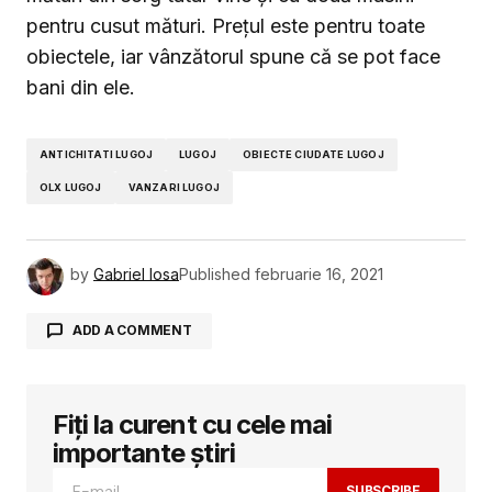
pentru cusut mături. Prețul este pentru toate
obiectele, iar vânzătorul spune că se pot face
bani din ele.
ANTICHITATI LUGOJ
LUGOJ
OBIECTE CIUDATE LUGOJ
OLX LUGOJ
VANZARI LUGOJ
by
Gabriel Iosa
Published
februarie 16, 2021
ADD A COMMENT
Fiți la curent cu cele mai
Adresa ta de email nu va fi publicată.
Câmpurile obligatorii sunt marcate cu
*
importante știri
SUBSCRIBE