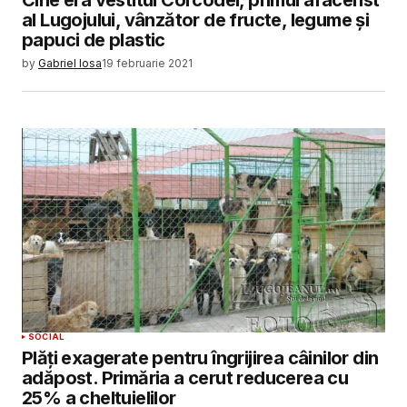
al Lugojului, vânzător de fructe, legume și
papuci de plastic
by
Gabriel Iosa
19 februarie 2021
SOCIAL
Plăți exagerate pentru îngrijirea câinilor din
adăpost. Primăria a cerut reducerea cu
25% a cheltuielilor