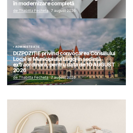
în modernizare completă
de Thabitta Fecheta
7 august 2026
ADMINISTRAȚIE
DIZPOZIȚIE privind convocarea Consiliului
Local al Municipiului Lugoj în şedinţă
extraordinară, pentru data de 10 AUGUST
2026
de Thabitta Fecheta
7 august 2026