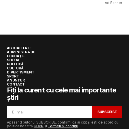
Ad Banner
ACTUALITATE
ADMINISTRAȚIE
EDUCAȚIE
SOCIAL
POLITICĂ
CULTURĂ
DIVERTISMENT
SPORT
ANUNȚURI
CONTACT
Fiți la curent cu cele mai importante
știri
SUBSCRIBE
Apăsând butonul SUBSCRIBE, confirmi că ai citit și ești de acord cu
politica noastră
GDPR
și
Termen și condiții