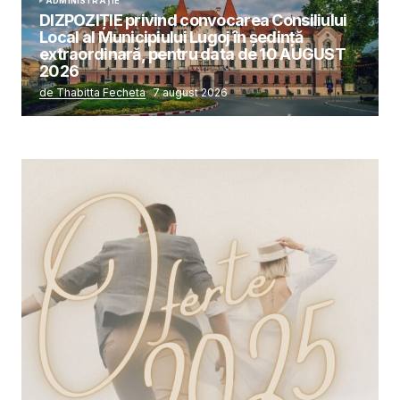
ADMINISTRAȚIE
DIZPOZIȚIE privind convocarea Consiliului
Local al Municipiului Lugoj în şedinţă
extraordinară, pentru data de 10 AUGUST
2026
de Thabitta Fecheta
7 august 2026