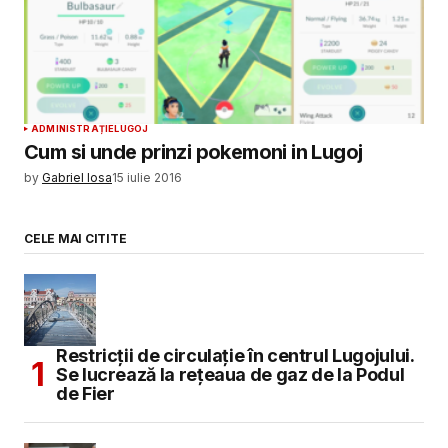
ADMINISTRAȚIE
LUGOJ
Cum si unde prinzi pokemoni in Lugoj
by
Gabriel Iosa
15 iulie 2016
CELE MAI CITITE
Restricții de circulație în centrul Lugojului.
Se lucrează la rețeaua de gaz de la Podul
de Fier