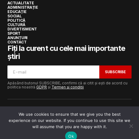
ACTUALITATE
ADMINISTRAȚIE
EDUCAȚIE
SOCIAL
POLITICĂ
CULTURĂ
DIVERTISMENT
SPORT
ANUNȚURI
CONTACT
Fiți la curent cu cele mai importante
știri
SUBSCRIBE
Apăsând butonul SUBSCRIBE, confirmi că ai citit și ești de acord cu
politica noastră
GDPR
și
Termen și condiții
We use cookies to ensure that we give you the best
experience on our website. If you continue to use this site we
Copyright © 2017-2025
Lugojeanul.ro
· Toate drepturile
rezervate · Dezvoltat de
Power Media FX
will assume that you are happy with it.
Ok