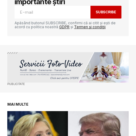
importante știri
SUBSCRIBE
Comment
*
Apăsând butonul SUBSCRIBE, confirmi că ai citit și ești de
acord cu politica noastră
GDPR
și
Termen și condiții
Your Name
*
Your E-mail
*
PUBLICITATE
Salvează-mi numele, emailul și site-ul web în
acest navigator pentru data viitoare când o să
comentez.
MAI MULTE
SUBMIT COMMENT