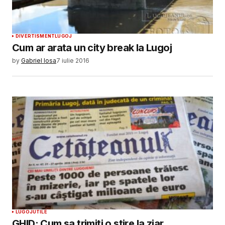
DIVERTISMENT
LUGOJ
Cum ar arata un city break la Lugoj
by
Gabriel Iosa
7 iulie 2016
LUGOJ
UTILE
GHID: Cum sa trimiti o stire la ziar