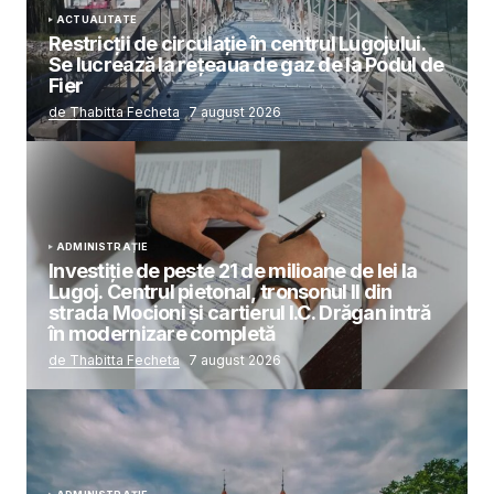
ACTUALITATE
Restricții de circulație în centrul Lugojului.
Se lucrează la rețeaua de gaz de la Podul de
Fier
de Thabitta Fecheta
7 august 2026
ADMINISTRAȚIE
Investiție de peste 21 de milioane de lei la
Lugoj. Centrul pietonal, tronsonul II din
strada Mocioni și cartierul I.C. Drăgan intră
în modernizare completă
de Thabitta Fecheta
7 august 2026