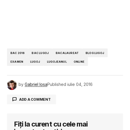
BAC 2016
BAC LUGOJ
BACALAUREAT
BLOG LUGOJ
EXAMEN
LUGOJ
LUGOJEANUL
ONLINE
by
Gabriel Iosa
Published
iulie 04, 2016
ADD A COMMENT
Fiți la curent cu cele mai
Adresa ta de email nu va fi publicată.
Câmpurile obligatorii sunt marcate cu
*