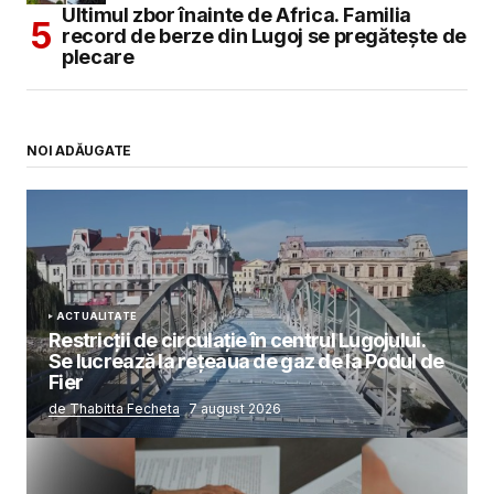
Ultimul zbor înainte de Africa. Familia
record de berze din Lugoj se pregătește de
plecare
NOI ADĂUGATE
ACTUALITATE
Restricții de circulație în centrul Lugojului.
Se lucrează la rețeaua de gaz de la Podul de
Fier
de Thabitta Fecheta
7 august 2026