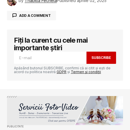
by
Thabitta Fecheta
Published
aprilie 02, 2025
ADD A COMMENT
Fiți la curent cu cele mai
Adresa ta de email nu va fi publicată.
Câmpurile obligatorii sunt marcate cu
*
importante știri
SUBSCRIBE
Comment
*
Apăsând butonul SUBSCRIBE, confirmi că ai citit și ești de
acord cu politica noastră
GDPR
și
Termen și condiții
Your Name
*
Your E-mail
*
PUBLICITATE