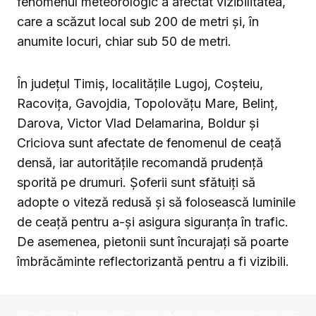
fenomenul meteorologic a afectat vizibilitatea,
care a scăzut local sub 200 de metri și, în
anumite locuri, chiar sub 50 de metri.
În județul Timiș, localitățile Lugoj, Coșteiu,
Racovița, Gavojdia, Topolovățu Mare, Belinț,
Darova, Victor Vlad Delamarina, Boldur și
Criciova sunt afectate de fenomenul de ceață
densă, iar autoritățile recomandă prudență
sporită pe drumuri. Șoferii sunt sfătuiți să
adopte o viteză redusă și să folosească luminile
de ceață pentru a-și asigura siguranța în trafic.
De asemenea, pietonii sunt încurajați să poarte
îmbrăcăminte reflectorizantă pentru a fi vizibili.