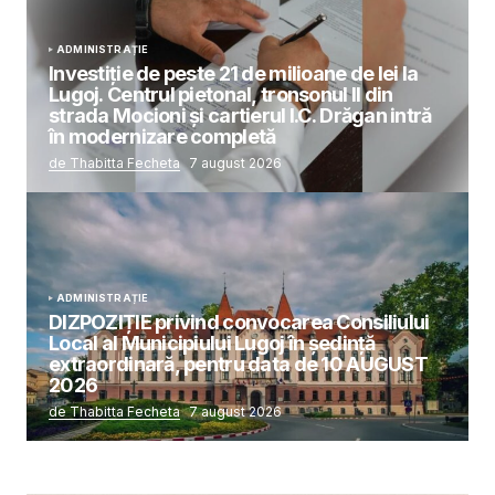
ADMINISTRAȚIE
Investiție de peste 21 de milioane de lei la
Lugoj. Centrul pietonal, tronsonul II din
strada Mocioni și cartierul I.C. Drăgan intră
în modernizare completă
de Thabitta Fecheta
7 august 2026
ADMINISTRAȚIE
DIZPOZIȚIE privind convocarea Consiliului
Local al Municipiului Lugoj în şedinţă
extraordinară, pentru data de 10 AUGUST
2026
de Thabitta Fecheta
7 august 2026