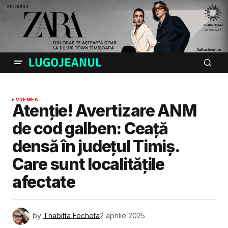
VREMEA
Atenție! Avertizare ANM
de cod galben: Ceață
densă în județul Timiș.
Care sunt localitățile
afectate
by
Thabitta Fecheta
2 aprilie 2025