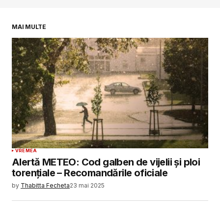
Salvează-mi numele, emailul și site-ul web în
acest navigator pentru data viitoare când o să
comentez.
MAI MULTE
SUBMIT COMMENT
VREMEA
Alertă METEO: Cod galben de vijelii și ploi
torențiale – Recomandările oficiale
by
Thabitta Fecheta
23 mai 2025