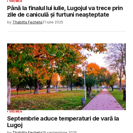
VREMEA
Până la finalul lui iulie, Lugojul va trece prin
zile de caniculă și furtuni neașteptate
by
Thabitta Fecheta
21 iulie 2025
VREMEA
Septembrie aduce temperaturi de vară la
Lugoj
by
Thabitta Fecheta
18 septembrie 2025