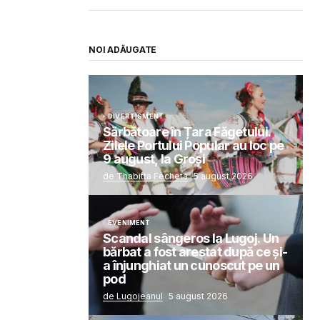
NOI ADĂUGATE
DIVERTISMENT
Sărbătoare în Țara Făgetului.
Zilele Portului Popular au loc pe
9 august, la Groși
de Thabitta Fecheta
5 august 2026
EVENIMENT
Scandal sângeros la Lugoj. Un
bărbat a fost arestat după ce și-
a înjunghiat un cunoscut pe un
pod
de Lugojeanul
5 august 2026