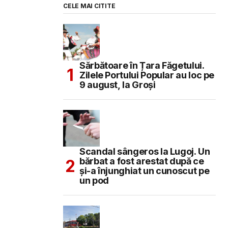
CELE MAI CITITE
Sărbătoare în Țara Făgetului.
Zilele Portului Popular au loc pe
9 august, la Groși
Scandal sângeros la Lugoj. Un
bărbat a fost arestat după ce
și-a înjunghiat un cunoscut pe
un pod