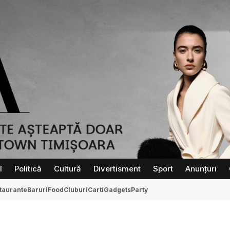
l
Politică
Cultură
Divertisment
Sport
Anunțuri
taurante
Baruri
Food
Cluburi
Carti
Gadgets
Party