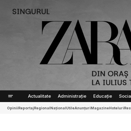
Actualitate
Administrație
Educație
Socia
Opinii
Reportaj
Regional
Național
Utile
Anunțuri
Magazine
Hoteluri
Res