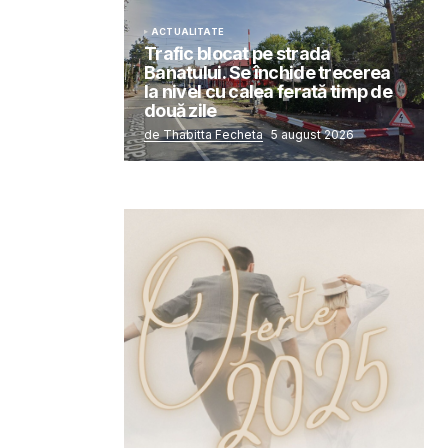
ACTUALITATE
Trafic blocat pe strada
Banatului. Se închide trecerea
la nivel cu calea ferată timp de
două zile
de Thabitta Fecheta
5 august 2026