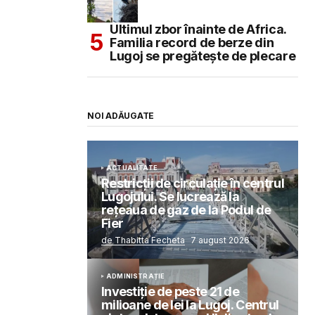
Ultimul zbor înainte de Africa.
Familia record de berze din
Lugoj se pregătește de plecare
NOI ADĂUGATE
ACTUALITATE
Restricții de circulație în centrul
Lugojului. Se lucrează la
rețeaua de gaz de la Podul de
Fier
de Thabitta Fecheta
7 august 2026
ADMINISTRAȚIE
Investiție de peste 21 de
milioane de lei la Lugoj. Centrul