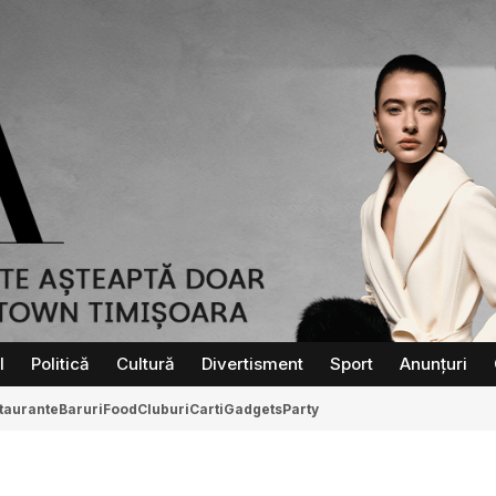
l
Politică
Cultură
Divertisment
Sport
Anunțuri
taurante
Baruri
Food
Cluburi
Carti
Gadgets
Party