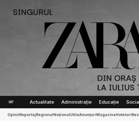
Actualitate
Administrație
Educație
Socia
Opinii
Reportaj
Regional
Național
Utile
Anunțuri
Magazine
Hoteluri
Res