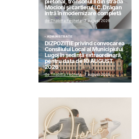
pietonal, tronsonul II din strada
Mocioni și cartierul I.C. Drăgan
intră în modernizare completă
de Thabitta Fecheta
7 august 2026
ADMINISTRAȚIE
DIZPOZIȚIE privind convocarea
Consiliului Local al Municipiului
Lugoj în şedinţă extraordinară,
pentru data de 10 AUGUST
2026
de Thabitta Fecheta
7 august 2026