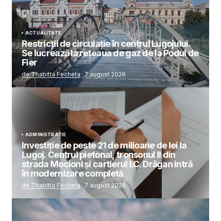
ACTUALITATE
Restricții de circulație în centrul Lugojului.
Se lucrează la rețeaua de gaz de la Podul de
Fier
de Thabitta Fecheta
7 august 2026
ADMINISTRAȚIE
Investiție de peste 21 de milioane de lei la
Lugoj. Centrul pietonal, tronsonul II din
strada Mocioni și cartierul I.C. Drăgan intră
în modernizare completă
de Thabitta Fecheta
7 august 2026