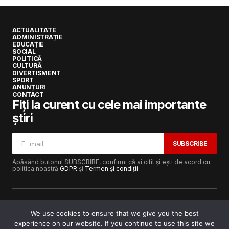
ACTUALITATE
ADMINISTRAȚIE
EDUCAȚIE
SOCIAL
POLITICĂ
CULTURĂ
DIVERTISMENT
SPORT
ANUNȚURI
CONTACT
Fiți la curent cu cele mai importante
știri
SUBSCRIBE
Apăsând butonul SUBSCRIBE, confirmi că ai citit și ești de acord cu
politica noastră
GDPR
și
Termen și condiții
We use cookies to ensure that we give you the best
experience on our website. If you continue to use this site we
Copyright © 2017-2025
Lugojeanul.ro
· Toate drepturile