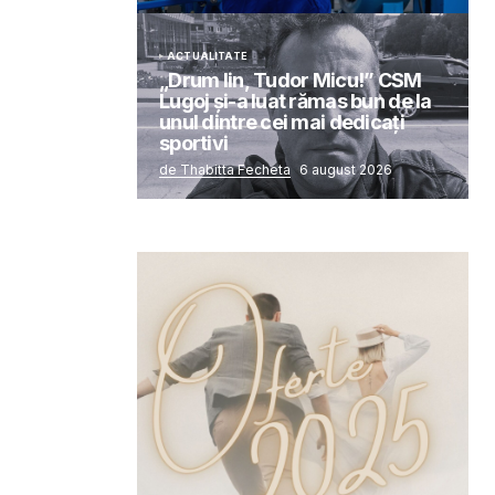
ACTUALITATE
„Drum lin, Tudor Micu!” CSM
Lugoj și-a luat rămas bun de la
unul dintre cei mai dedicați
sportivi
de Thabitta Fecheta
6 august 2026