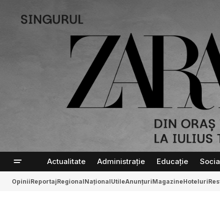
Actualitate
Administrație
Educație
Socia
Opinii
Reportaj
Regional
Național
Utile
Anunțuri
Magazine
Hoteluri
Res