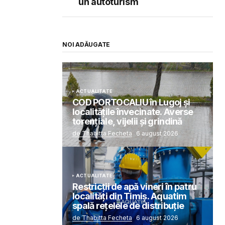
un autoturism
NOI ADĂUGATE
ACTUALITATE
COD PORTOCALIU în Lugoj și
localitățile învecinate. Averse
torențiale, vijelii și grindină
de Thabitta Fecheta
6 august 2026
ACTUALITATE
Restricții de apă vineri în patru
localități din Timiș. Aquatim
spală rețelele de distribuție
de Thabitta Fecheta
6 august 2026