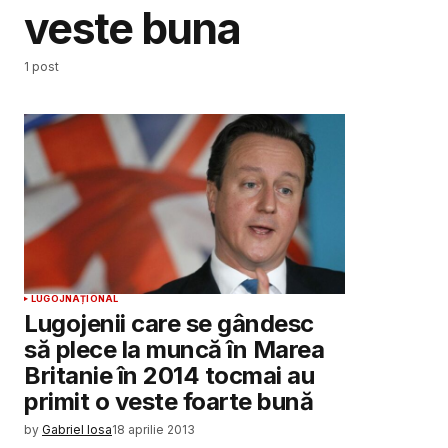
veste buna
1 post
LUGOJ
NAȚIONAL
Lugojenii care se gândesc
să plece la muncă în Marea
Britanie în 2014 tocmai au
primit o veste foarte bună
by
Gabriel Iosa
18 aprilie 2013