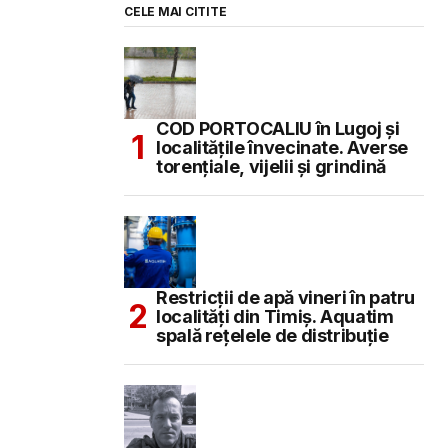
CELE MAI CITITE
COD PORTOCALIU în Lugoj și
localitățile învecinate. Averse
torențiale, vijelii și grindină
Restricții de apă vineri în patru
localități din Timiș. Aquatim
spală rețelele de distribuție