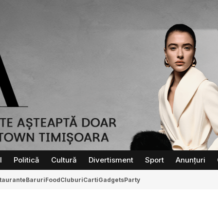
l
Politică
Cultură
Divertisment
Sport
Anunțuri
taurante
Baruri
Food
Cluburi
Carti
Gadgets
Party