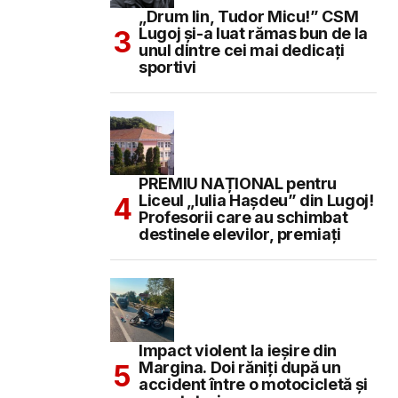
„Drum lin, Tudor Micu!” CSM
Lugoj și-a luat rămas bun de la
unul dintre cei mai dedicați
sportivi
PREMIU NAȚIONAL pentru
Liceul „Iulia Hașdeu” din Lugoj!
Profesorii care au schimbat
destinele elevilor, premiați
Impact violent la ieșire din
Margina. Doi răniți după un
accident între o motocicletă și