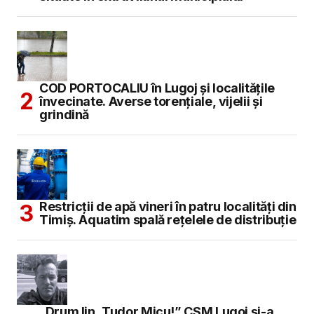
COD PORTOCALIU în Lugoj și localitățile
învecinate. Averse torențiale, vijelii și
grindină
Restricții de apă vineri în patru localități din
Timiș. Aquatim spală rețelele de distribuție
„Drum lin, Tudor Micu!” CSM Lugoj și-a