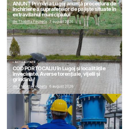
ANUNȚ Primăria Lugoj anunță procedura de
închiriere a suprafețelor de pajiște situate în
extravilanul municipiului
de Thabitta Fecheta
7 august 2026
ACTUALITATE
COD PORTOCALIU în Lugoj și localitățile
învecinate. Averse torențiale, vijelii și
grindină
de Thabitta Fecheta
6 august 2026