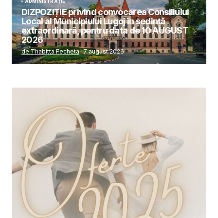
ADMINISTRAȚIE
DIZPOZIȚIE privind convocarea Consiliului
Local al Municipiului Lugoj în şedinţă
extraordinară, pentru data de 10 AUGUST
2026
de Thabitta Fecheta
7 august 2026