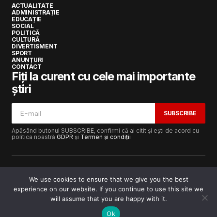
ACTUALITATE
ADMINISTRAȚIE
EDUCAȚIE
SOCIAL
POLITICĂ
CULTURĂ
DIVERTISMENT
SPORT
ANUNȚURI
CONTACT
Fiți la curent cu cele mai importante
știri
SUBSCRIBE
Apăsând butonul SUBSCRIBE, confirmi că ai citit și ești de acord cu
politica noastră
GDPR
și
Termen și condiții
We use cookies to ensure that we give you the best
experience on our website. If you continue to use this site we
Copyright © 2017-2025
Lugojeanul.ro
· Toate drepturile
rezervate · Dezvoltat de
Power Media FX
will assume that you are happy with it.
Ok