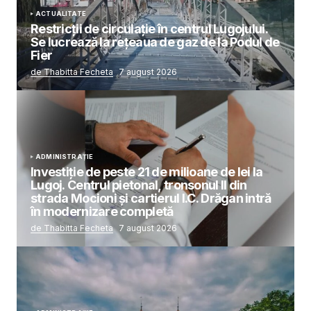
ACTUALITATE
Restricții de circulație în centrul Lugojului.
Se lucrează la rețeaua de gaz de la Podul de
Fier
de Thabitta Fecheta
7 august 2026
ADMINISTRAȚIE
Investiție de peste 21 de milioane de lei la
Lugoj. Centrul pietonal, tronsonul II din
strada Mocioni și cartierul I.C. Drăgan intră
în modernizare completă
de Thabitta Fecheta
7 august 2026