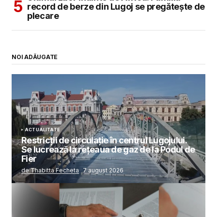
record de berze din Lugoj se pregătește de
plecare
NOI ADĂUGATE
ACTUALITATE
Restricții de circulație în centrul Lugojului.
Se lucrează la rețeaua de gaz de la Podul de
Fier
de Thabitta Fecheta
7 august 2026