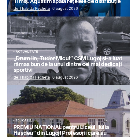
Timiș. Aquatim spală rețelele de distribuție
de Thabitta Fecheta
6 august 2026
ACTUALITATE
„Drum lin, Tudor Micu!” CSM Lugoj și-a luat
rămas bun de la unul dintre cei mai dedicați
sportivi
de Thabitta Fecheta
6 august 2026
EDUCAȚIE
PREMIU NAȚIONAL pentru Liceul „Iulia
Hașdeu” din Lugoj! Profesorii care au