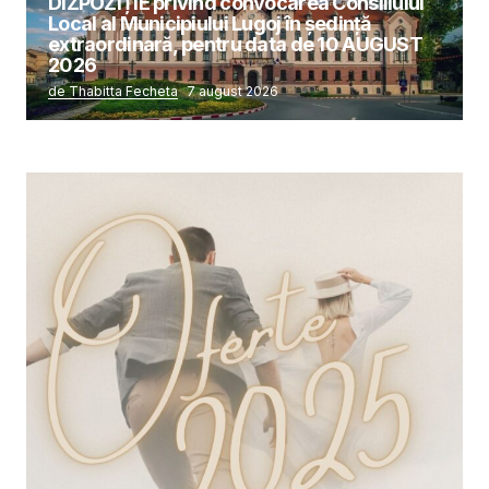
DIZPOZIȚIE privind convocarea Consiliului
Local al Municipiului Lugoj în şedinţă
extraordinară, pentru data de 10 AUGUST
2026
de Thabitta Fecheta
7 august 2026