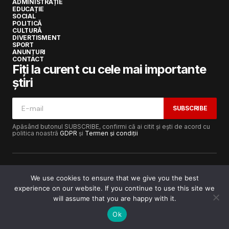
ADMINISTRAȚIE
EDUCAȚIE
SOCIAL
POLITICĂ
CULTURĂ
DIVERTISMENT
SPORT
ANUNȚURI
CONTACT
Fiți la curent cu cele mai importante
știri
SUBSCRIBE
Apăsând butonul SUBSCRIBE, confirmi că ai citit și ești de acord cu
politica noastră
GDPR
și
Termen și condiții
We use cookies to ensure that we give you the best
experience on our website. If you continue to use this site we
Copyright © 2017-2025
Lugojeanul.ro
· Toate drepturile
rezervate · Dezvoltat de
Power Media FX
will assume that you are happy with it.
Ok