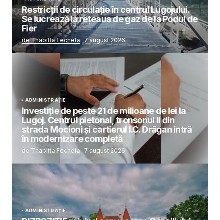
Restricții de circulație în centrul Lugojului.
Se lucrează la rețeaua de gaz de la Podul de
Fier
de Thabitta Fecheta
7 august 2026
ADMINISTRAȚIE
Investiție de peste 21 de milioane de lei la
Lugoj. Centrul pietonal, tronsonul II din
strada Mocioni și cartierul I.C. Drăgan intră
în modernizare completă
de Thabitta Fecheta
7 august 2026
ADMINISTRAȚIE