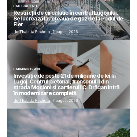
ACTUALITATE
Restricții de circulație în centrul Lugojului.
Se lucrează la rețeaua de gaz de la Podul de
Fier
de Thabitta Fecheta
7 august 2026
ADMINISTRAȚIE
Investiție de peste 21 de milioane de lei la
Lugoj. Centrul pietonal, tronsonul II din
strada Mocioni și cartierul I.C. Drăgan intră
în modernizare completă
de Thabitta Fecheta
7 august 2026