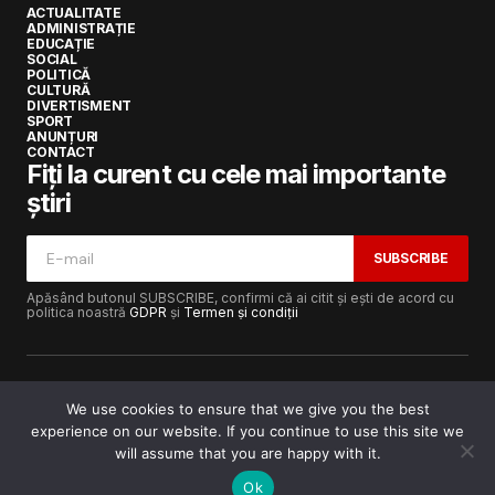
ACTUALITATE
ADMINISTRAȚIE
EDUCAȚIE
SOCIAL
POLITICĂ
CULTURĂ
DIVERTISMENT
SPORT
ANUNȚURI
CONTACT
Fiți la curent cu cele mai importante
știri
SUBSCRIBE
Apăsând butonul SUBSCRIBE, confirmi că ai citit și ești de acord cu
politica noastră
GDPR
și
Termen și condiții
We use cookies to ensure that we give you the best
experience on our website. If you continue to use this site we
Copyright © 2017-2025
Lugojeanul.ro
· Toate drepturile
rezervate · Dezvoltat de
Power Media FX
will assume that you are happy with it.
Ok