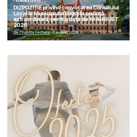
ADMINISTRAȚIE
DIZPOZIȚIE privind convocarea Consiliului
Local al Municipiului Lugoj în şedinţă
extraordinară, pentru data de 10 AUGUST
2026
de Thabitta Fecheta
7 august 2026