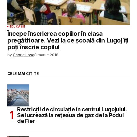
EDUCAȚIE
Începe înscrierea copiilor în clasa
pregătitoare. Vezi la ce şcoală din Lugoj îţi
poţi înscrie copilul
by
Gabriel Iosa
8 martie 2018
CELE MAI CITITE
Restricții de circulație în centrul Lugojului.
Se lucrează la rețeaua de gaz de la Podul
de Fier