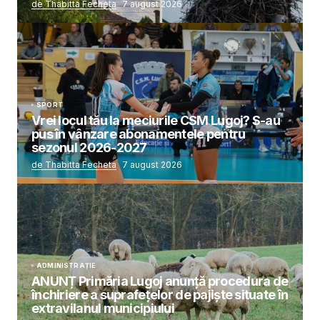
de Thabitta Fecheta
7 august 2026
SPORT
Vrei locul tău la meciurile CSM Lugoj? S-au
pus în vânzare abonamentele pentru
sezonul 2026-2027
de Thabitta Fecheta
7 august 2026
ADMINISTRAȚIE
ANUNȚ Primăria Lugoj anunță procedura de
închiriere a suprafețelor de pajiște situate în
extravilanul municipiului