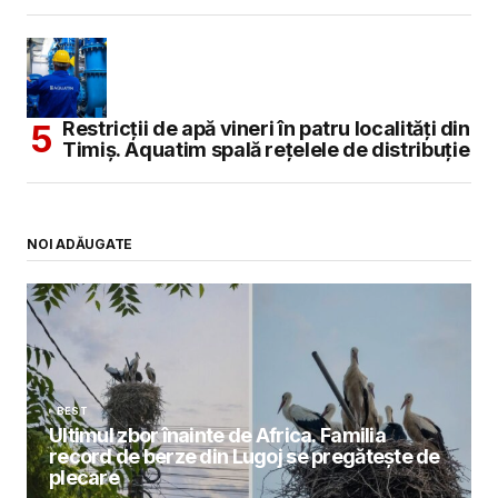
Restricții de apă vineri în patru localități din
Timiș. Aquatim spală rețelele de distribuție
NOI ADĂUGATE
BEST
Ultimul zbor înainte de Africa. Familia
record de berze din Lugoj se pregătește de
plecare