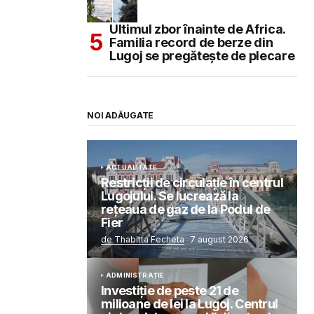
Ultimul zbor înainte de Africa.
Familia record de berze din
Lugoj se pregătește de plecare
NOI ADĂUGATE
ACTUALITATE
Restricții de circulație în centrul
Lugojului. Se lucrează la
rețeaua de gaz de la Podul de
Fier
de Thabitta Fecheta
7 august 2026
ADMINISTRAȚIE
Investiție de peste 21 de
milioane de lei la Lugoj. Centrul