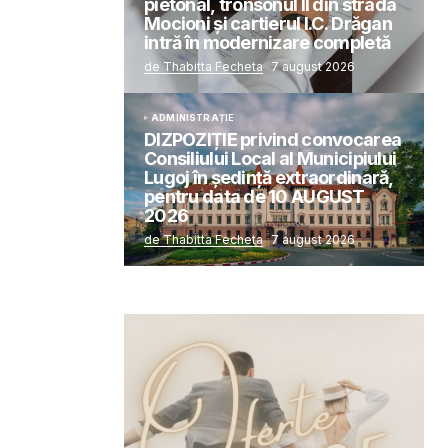
pietonal, tronsonul II din strada
Mocioni și cartierul I.C. Drăgan
intră în modernizare completă
de Thabitta Fecheta
7 august 2026
ADMINISTRAȚIE
DIZPOZIȚIE privind convocarea
Consiliului Local al Municipiului
Lugoj în şedinţă extraordinară,
pentru data de 10 AUGUST
2026
de Thabitta Fecheta
7 august 2026