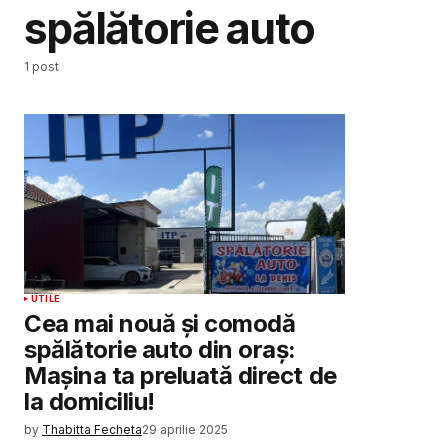
spălătorie auto
1 post
UTILE
Cea mai nouă și comodă
spălătorie auto din oraș:
Mașina ta preluată direct de
la domiciliu!
by
Thabitta Fecheta
29 aprilie 2025