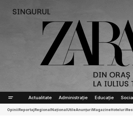
Actualitate
Administrație
Educație
Socia
Opinii
Reportaj
Regional
Național
Utile
Anunțuri
Magazine
Hoteluri
Res