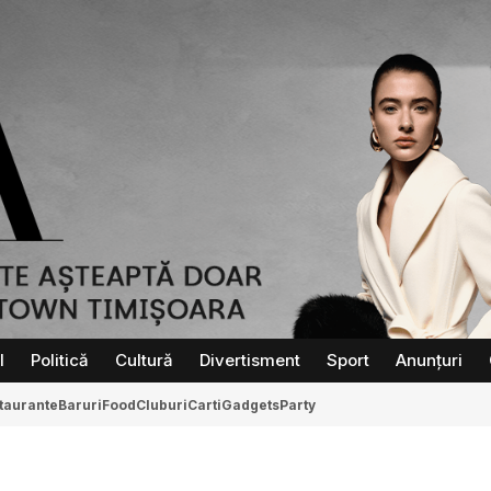
l
Politică
Cultură
Divertisment
Sport
Anunțuri
taurante
Baruri
Food
Cluburi
Carti
Gadgets
Party