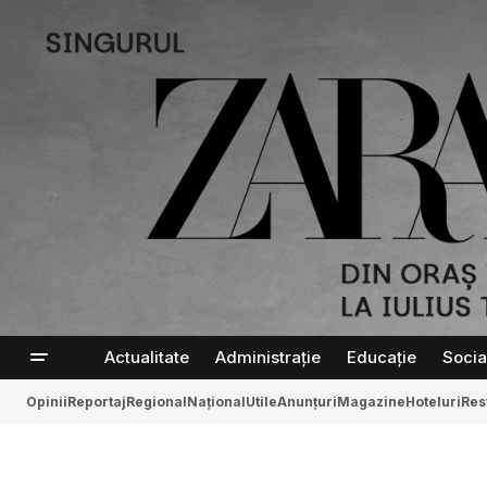
Actualitate
Administrație
Educație
Socia
Opinii
Reportaj
Regional
Național
Utile
Anunțuri
Magazine
Hoteluri
Res