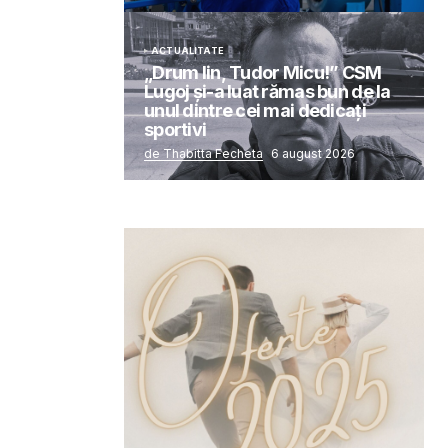
ACTUALITATE
„Drum lin, Tudor Micu!” CSM
Lugoj și-a luat rămas bun de la
unul dintre cei mai dedicați
sportivi
de Thabitta Fecheta
6 august 2026