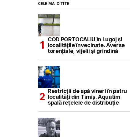
CELE MAI CITITE
COD PORTOCALIU în Lugoj și
localitățile învecinate. Averse
torențiale, vijelii și grindină
Restricții de apă vineri în patru
localități din Timiș. Aquatim
spală rețelele de distribuție