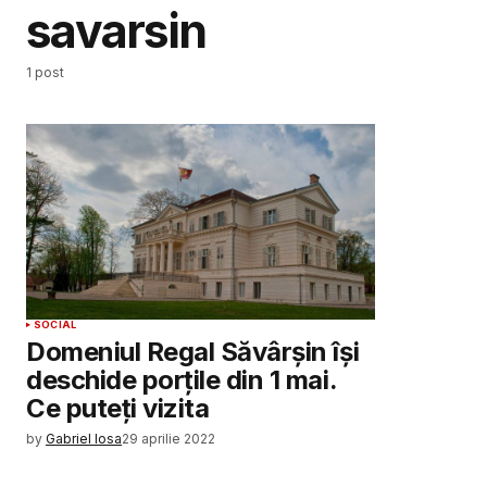
savarsin
1 post
SOCIAL
Domeniul Regal Săvârșin își
deschide porțile din 1 mai.
Ce puteți vizita
by
Gabriel Iosa
29 aprilie 2022