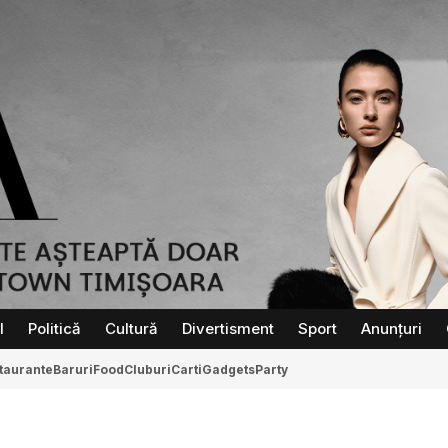
l
Politică
Cultură
Divertisment
Sport
Anunțuri
taurante
Baruri
Food
Cluburi
Carti
Gadgets
Party