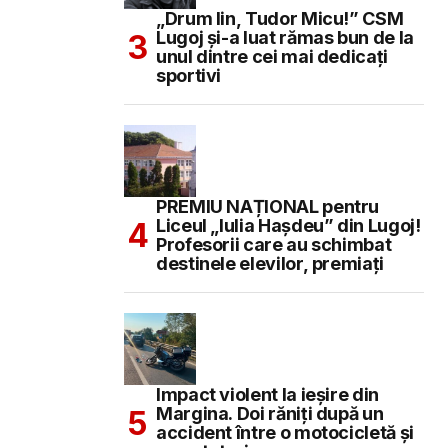
„Drum lin, Tudor Micu!” CSM
Lugoj și-a luat rămas bun de la
unul dintre cei mai dedicați
sportivi
PREMIU NAȚIONAL pentru
Liceul „Iulia Hașdeu” din Lugoj!
Profesorii care au schimbat
destinele elevilor, premiați
Impact violent la ieșire din
Margina. Doi răniți după un
accident între o motocicletă și