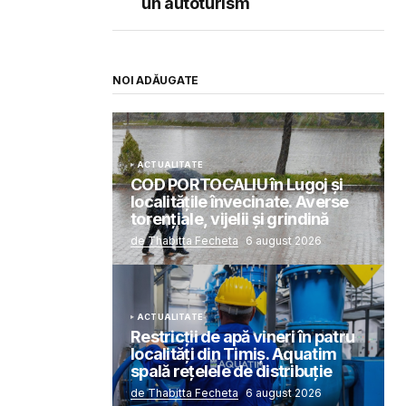
un autoturism
NOI ADĂUGATE
ACTUALITATE
COD PORTOCALIU în Lugoj și
localitățile învecinate. Averse
torențiale, vijelii și grindină
de Thabitta Fecheta
6 august 2026
ACTUALITATE
Restricții de apă vineri în patru
localități din Timiș. Aquatim
spală rețelele de distribuție
de Thabitta Fecheta
6 august 2026