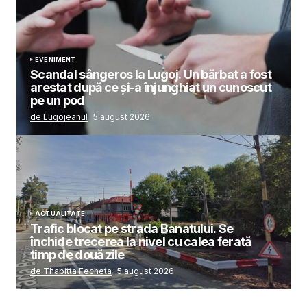
EVENIMENT
Scandal sângeros la Lugoj. Un bărbat a fost
arestat după ce și-a înjunghiat un cunoscut
pe un pod
de Lugojeanul
5 august 2026
ACTUALITATE
Trafic blocat pe strada Banatului. Se
închide trecerea la nivel cu calea ferată
timp de două zile
de Thabitta Fecheta
5 august 2026