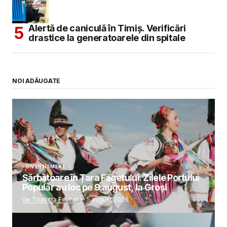
Alertă de caniculă în Timiș. Verificări
drastice la generatoarele din spitale
NOI ADĂUGATE
DIVERTISMENT
Sărbătoare în Țara Făgetului. Zilele Portului
Popular au loc pe 9 august, la Groși
de Thabitta Fecheta
5 august 2026