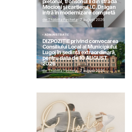
pietonal, tronsonul II din strada
Mocioni și cartierul I.C. Drăgan
intră în modernizare completă
de Thabitta Fecheta
7 august 2026
ADMINISTRAȚIE
DIZPOZIȚIE privind convocarea
Consiliului Local al Municipiului
Lugoj în şedinţă extraordinară,
pentru data de 10 AUGUST
2026
de Thabitta Fecheta
7 august 2026