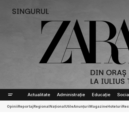
Actualitate
Administrație
Educație
Socia
Opinii
Reportaj
Regional
Național
Utile
Anunțuri
Magazine
Hoteluri
Res