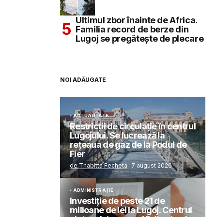
Ultimul zbor înainte de Africa.
Familia record de berze din
Lugoj se pregătește de plecare
NOI ADĂUGATE
ACTUALITATE
Restricții de circulație în centrul
Lugojului. Se lucrează la
rețeaua de gaz de la Podul de
Fier
de Thabitta Fecheta
7 august 2026
ADMINISTRAȚIE
Investiție de peste 21 de
milioane de lei la Lugoj. Centrul