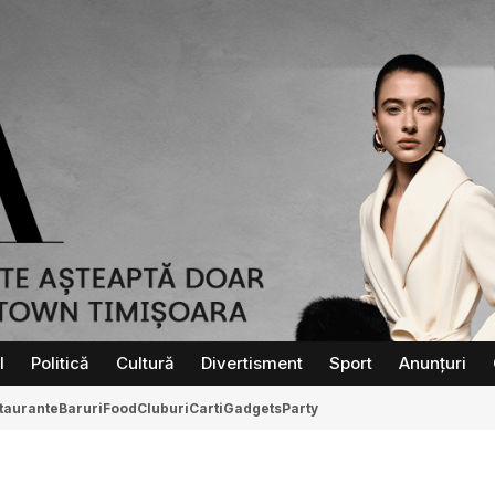
l
Politică
Cultură
Divertisment
Sport
Anunțuri
taurante
Baruri
Food
Cluburi
Carti
Gadgets
Party