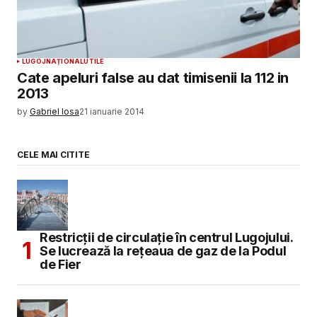
LUGOJ
NAȚIONAL
UTILE
Cate apeluri false au dat timisenii la 112 in
2013
by
Gabriel Iosa
21 ianuarie 2014
CELE MAI CITITE
Restricții de circulație în centrul Lugojului.
Se lucrează la rețeaua de gaz de la Podul
de Fier