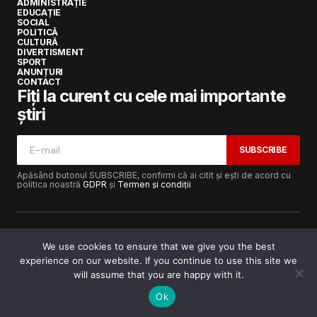
ADMINISTRAȚIE
EDUCAȚIE
SOCIAL
POLITICĂ
CULTURĂ
DIVERTISMENT
SPORT
ANUNȚURI
CONTACT
Fiți la curent cu cele mai importante
știri
SUBSCRIBE
Apăsând butonul SUBSCRIBE, confirmi că ai citit și ești de acord cu
politica noastră
GDPR
și
Termen și condiții
We use cookies to ensure that we give you the best
experience on our website. If you continue to use this site we
Copyright © 2017-2025
Lugojeanul.ro
· Toate drepturile
rezervate · Dezvoltat de
Power Media FX
will assume that you are happy with it.
Ok