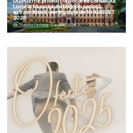
DIZPOZIȚIE privind convocarea Consiliului
Local al Municipiului Lugoj în şedinţă
extraordinară, pentru data de 10 AUGUST
2026
de Thabitta Fecheta
7 august 2026