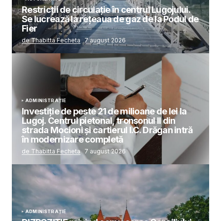
Restricții de circulație în centrul Lugojului.
Se lucrează la rețeaua de gaz de la Podul de
Fier
de Thabitta Fecheta
7 august 2026
ADMINISTRAȚIE
Investiție de peste 21 de milioane de lei la
Lugoj. Centrul pietonal, tronsonul II din
strada Mocioni și cartierul I.C. Drăgan intră
în modernizare completă
de Thabitta Fecheta
7 august 2026
ADMINISTRAȚIE