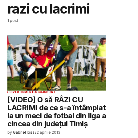
razi cu lacrimi
1 post
DIVERTISMENT
LUGOJ
SPORT
[VIDEO] O să RÂZI CU
LACRIMI de ce s-a întâmplat
la un meci de fotbal din liga a
cincea din județul Timiș
by
Gabriel Iosa
22 aprilie 2013