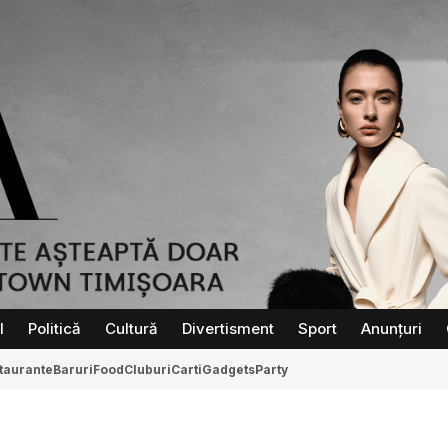
l
Politică
Cultură
Divertisment
Sport
Anunțuri
taurante
Baruri
Food
Cluburi
Carti
Gadgets
Party