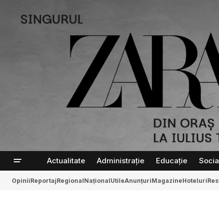
Actualitate
Administrație
Educație
Socia
Opinii
Reportaj
Regional
Național
Utile
Anunțuri
Magazine
Hoteluri
Res