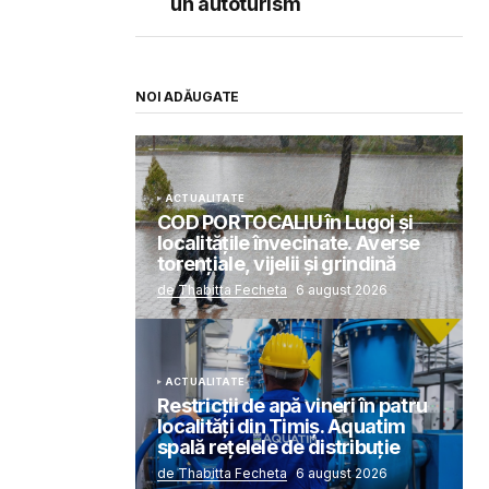
un autoturism
NOI ADĂUGATE
ACTUALITATE
COD PORTOCALIU în Lugoj și
localitățile învecinate. Averse
torențiale, vijelii și grindină
de Thabitta Fecheta
6 august 2026
ACTUALITATE
Restricții de apă vineri în patru
localități din Timiș. Aquatim
spală rețelele de distribuție
de Thabitta Fecheta
6 august 2026