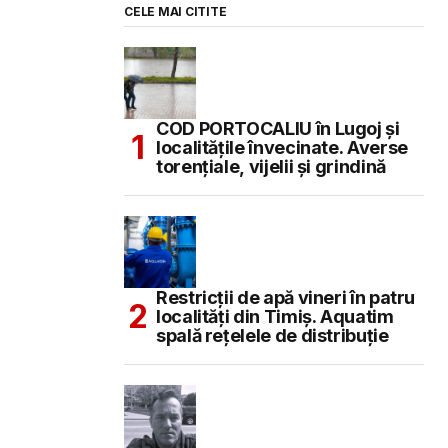
CELE MAI CITITE
COD PORTOCALIU în Lugoj și
localitățile învecinate. Averse
torențiale, vijelii și grindină
Restricții de apă vineri în patru
localități din Timiș. Aquatim
spală rețelele de distribuție