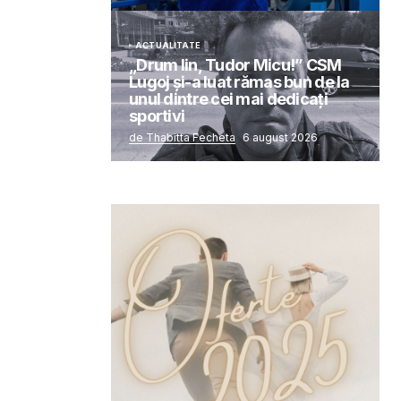
ACTUALITATE
„Drum lin, Tudor Micu!” CSM
Lugoj și-a luat rămas bun de la
unul dintre cei mai dedicați
sportivi
de Thabitta Fecheta
6 august 2026