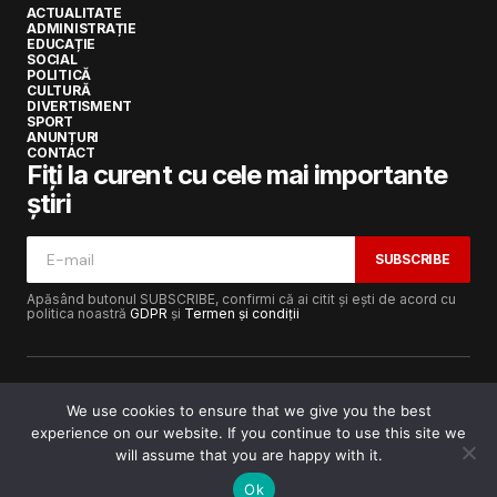
ACTUALITATE
ADMINISTRAȚIE
EDUCAȚIE
SOCIAL
POLITICĂ
CULTURĂ
DIVERTISMENT
SPORT
ANUNȚURI
CONTACT
Fiți la curent cu cele mai importante
știri
SUBSCRIBE
Apăsând butonul SUBSCRIBE, confirmi că ai citit și ești de acord cu
politica noastră
GDPR
și
Termen și condiții
We use cookies to ensure that we give you the best
experience on our website. If you continue to use this site we
Copyright © 2017-2025
Lugojeanul.ro
· Toate drepturile
rezervate · Dezvoltat de
Power Media FX
will assume that you are happy with it.
Ok