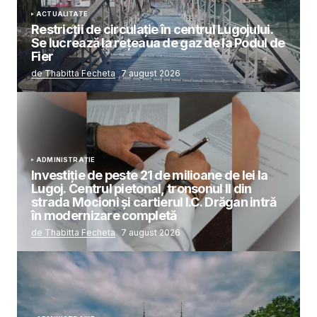
ACTUALITATE
Restricții de circulație în centrul Lugojului.
Se lucrează la rețeaua de gaz de la Podul de
Fier
de Thabitta Fecheta
7 august 2026
ADMINISTRAȚIE
Investiție de peste 21 de milioane de lei la
Lugoj. Centrul pietonal, tronsonul II din
strada Mocioni și cartierul I.C. Drăgan intră
în modernizare completă
de Thabitta Fecheta
7 august 2026