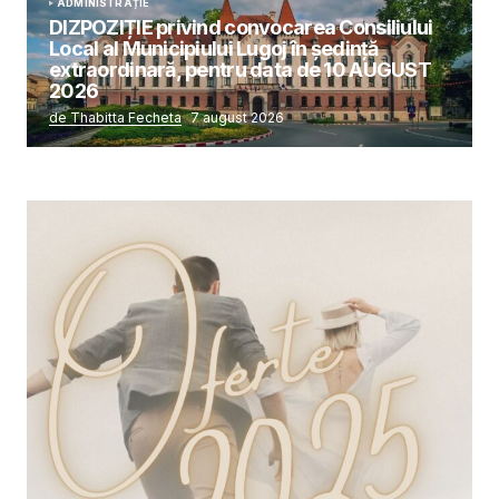
ADMINISTRAȚIE
DIZPOZIȚIE privind convocarea Consiliului
Local al Municipiului Lugoj în şedinţă
extraordinară, pentru data de 10 AUGUST
2026
de Thabitta Fecheta
7 august 2026