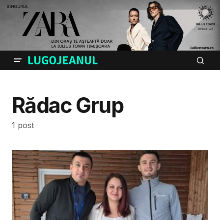
Rădac Grup
1 post