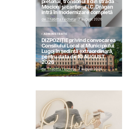
pietonal, tronsonul II din strada
Mocioni și cartierul I.C. Drăgan
intră în modernizare completă
de Thabitta Fecheta
7 august 2026
ADMINISTRAȚIE
DIZPOZIȚIE privind convocarea
Consiliului Local al Municipiului
Lugoj în şedinţă extraordinară,
pentru data de 10 AUGUST
2026
de Thabitta Fecheta
7 august 2026