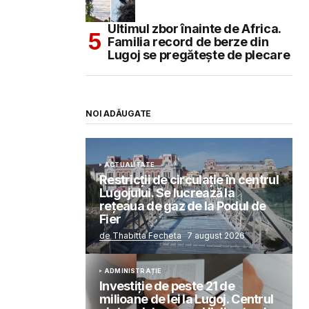
Ultimul zbor înainte de Africa.
Familia record de berze din
Lugoj se pregătește de plecare
NOI ADĂUGATE
ACTUALITATE
Restricții de circulație în centrul
Lugojului. Se lucrează la
rețeaua de gaz de la Podul de
Fier
de Thabitta Fecheta
7 august 2026
ADMINISTRAȚIE
Investiție de peste 21 de
milioane de lei la Lugoj. Centrul