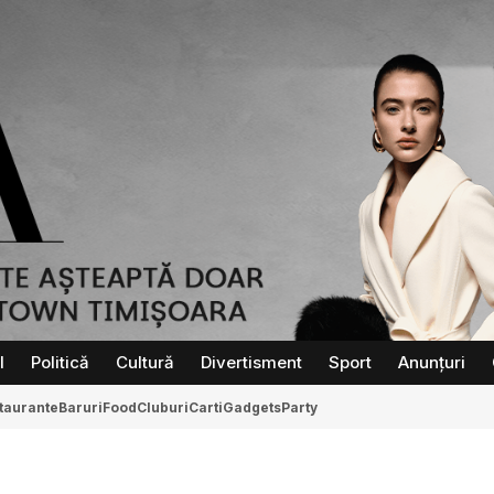
l
Politică
Cultură
Divertisment
Sport
Anunțuri
taurante
Baruri
Food
Cluburi
Carti
Gadgets
Party