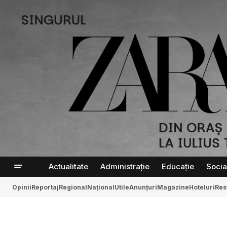
Actualitate
Administrație
Educație
Socia
Opinii
Reportaj
Regional
Național
Utile
Anunțuri
Magazine
Hoteluri
Res