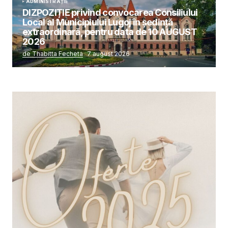
ADMINISTRAȚIE
DIZPOZIȚIE privind convocarea Consiliului
Local al Municipiului Lugoj în şedinţă
extraordinară, pentru data de 10 AUGUST
2026
de Thabitta Fecheta
7 august 2026