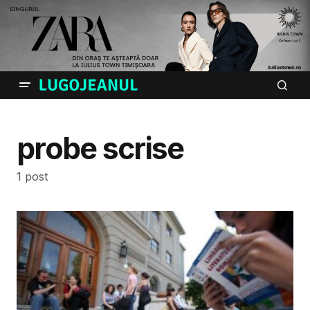
probe scrise
1 post