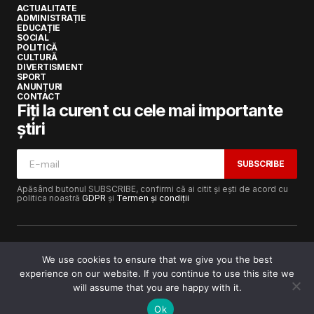
ACTUALITATE
ADMINISTRAȚIE
EDUCAȚIE
SOCIAL
POLITICĂ
CULTURĂ
DIVERTISMENT
SPORT
ANUNȚURI
CONTACT
Fiți la curent cu cele mai importante
știri
SUBSCRIBE
Apăsând butonul SUBSCRIBE, confirmi că ai citit și ești de acord cu
politica noastră
GDPR
și
Termen și condiții
We use cookies to ensure that we give you the best
experience on our website. If you continue to use this site we
Copyright © 2017-2025
Lugojeanul.ro
· Toate drepturile
rezervate · Dezvoltat de
Power Media FX
will assume that you are happy with it.
Ok