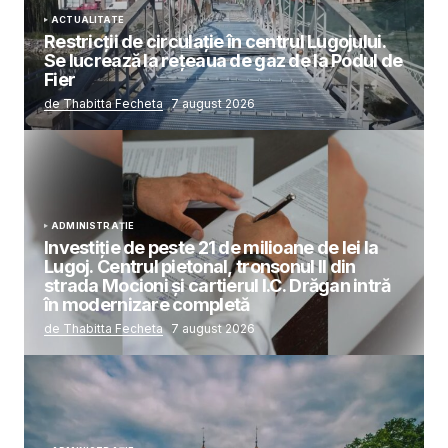
ACTUALITATE
Restricții de circulație în centrul Lugojului.
Se lucrează la rețeaua de gaz de la Podul de
Fier
de Thabitta Fecheta
7 august 2026
ADMINISTRAȚIE
Investiție de peste 21 de milioane de lei la
Lugoj. Centrul pietonal, tronsonul II din
strada Mocioni și cartierul I.C. Drăgan intră
în modernizare completă
de Thabitta Fecheta
7 august 2026