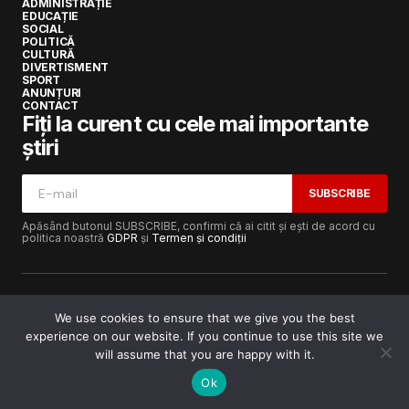
ADMINISTRAȚIE
EDUCAȚIE
SOCIAL
POLITICĂ
CULTURĂ
DIVERTISMENT
SPORT
ANUNȚURI
CONTACT
Fiți la curent cu cele mai importante
știri
SUBSCRIBE
Apăsând butonul SUBSCRIBE, confirmi că ai citit și ești de acord cu
politica noastră
GDPR
și
Termen și condiții
We use cookies to ensure that we give you the best
experience on our website. If you continue to use this site we
Copyright © 2017-2025
Lugojeanul.ro
· Toate drepturile
rezervate · Dezvoltat de
Power Media FX
will assume that you are happy with it.
Ok