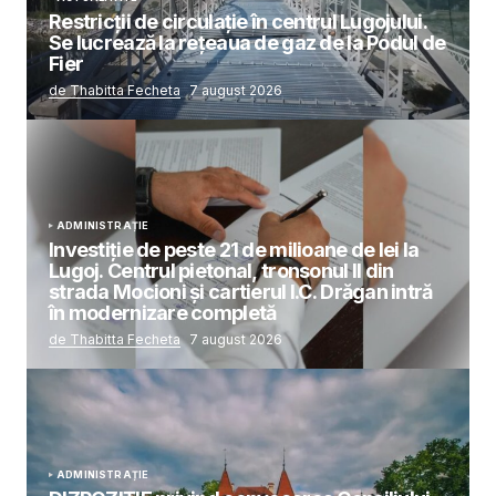
Restricții de circulație în centrul Lugojului.
Se lucrează la rețeaua de gaz de la Podul de
Fier
de Thabitta Fecheta
7 august 2026
ADMINISTRAȚIE
Investiție de peste 21 de milioane de lei la
Lugoj. Centrul pietonal, tronsonul II din
strada Mocioni și cartierul I.C. Drăgan intră
în modernizare completă
de Thabitta Fecheta
7 august 2026
ADMINISTRAȚIE