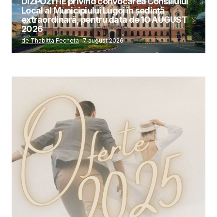
DIZPOZIȚIE privind convocarea Consiliului
Local al Municipiului Lugoj în şedinţă
extraordinară, pentru data de 10 AUGUST
2026
de Thabitta Fecheta
7 august 2026