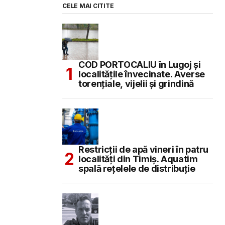
CELE MAI CITITE
COD PORTOCALIU în Lugoj și
localitățile învecinate. Averse
torențiale, vijelii și grindină
Restricții de apă vineri în patru
localități din Timiș. Aquatim
spală rețelele de distribuție