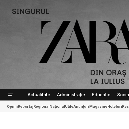
Actualitate
Administrație
Educație
Socia
Opinii
Reportaj
Regional
Național
Utile
Anunțuri
Magazine
Hoteluri
Res