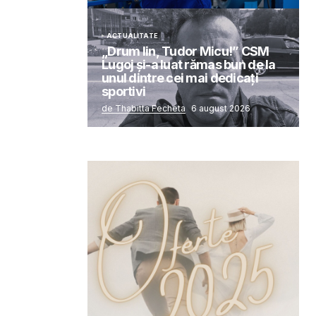
ACTUALITATE
„Drum lin, Tudor Micu!” CSM
Lugoj și-a luat rămas bun de la
unul dintre cei mai dedicați
sportivi
de Thabitta Fecheta
6 august 2026