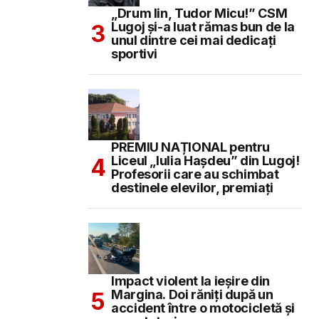
„Drum lin, Tudor Micu!” CSM
Lugoj și-a luat rămas bun de la
unul dintre cei mai dedicați
sportivi
PREMIU NAȚIONAL pentru
Liceul „Iulia Hașdeu” din Lugoj!
Profesorii care au schimbat
destinele elevilor, premiați
Impact violent la ieșire din
Margina. Doi răniți după un
accident între o motocicletă și