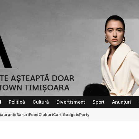
l
Politică
Cultură
Divertisment
Sport
Anunțuri
taurante
Baruri
Food
Cluburi
Carti
Gadgets
Party