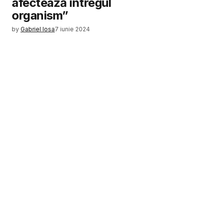
afectează întregul
organism”
by
Gabriel Iosa
7 iunie 2024