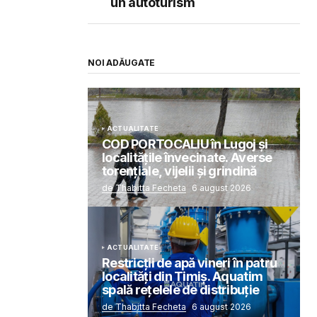
un autoturism
NOI ADĂUGATE
ACTUALITATE
COD PORTOCALIU în Lugoj și
localitățile învecinate. Averse
torențiale, vijelii și grindină
de Thabitta Fecheta
6 august 2026
ACTUALITATE
Restricții de apă vineri în patru
localități din Timiș. Aquatim
spală rețelele de distribuție
de Thabitta Fecheta
6 august 2026