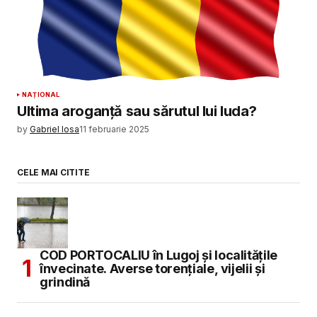
NAȚIONAL
Ultima aroganță sau sărutul lui Iuda?
by
Gabriel Iosa
11 februarie 2025
CELE MAI CITITE
COD PORTOCALIU în Lugoj și localitățile
învecinate. Averse torențiale, vijelii și
grindină