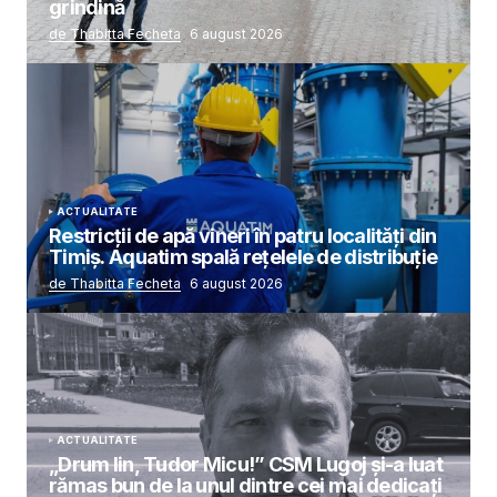
grindină
de Thabitta Fecheta
6 august 2026
ACTUALITATE
Restricții de apă vineri în patru localități din
Timiș. Aquatim spală rețelele de distribuție
de Thabitta Fecheta
6 august 2026
ACTUALITATE
„Drum lin, Tudor Micu!” CSM Lugoj și-a luat
rămas bun de la unul dintre cei mai dedicați