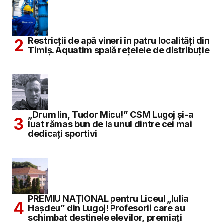
Restricții de apă vineri în patru localități din
Timiș. Aquatim spală rețelele de distribuție
„Drum lin, Tudor Micu!” CSM Lugoj și-a
luat rămas bun de la unul dintre cei mai
dedicați sportivi
PREMIU NAȚIONAL pentru Liceul „Iulia
Hașdeu” din Lugoj! Profesorii care au
schimbat destinele elevilor, premiați