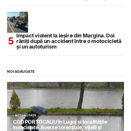
Impact violent la ieșire din Margina. Doi
răniți după un accident între o motocicletă
și un autoturism
NOI ADĂUGATE
ACTUALITATE
COD PORTOCALIU în Lugoj și localitățile
învecinate. Averse torențiale, vijelii și