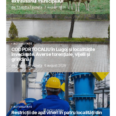
extravilanul municipiului
de Thabitta Fecheta
7 august 2026
ACTUALITATE
COD PORTOCALIU în Lugoj și localitățile
învecinate. Averse torențiale, vijelii și
grindină
de Thabitta Fecheta
6 august 2026
ACTUALITATE
Restricții de apă vineri în patru localități din