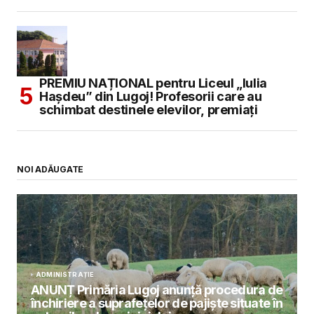
PREMIU NAȚIONAL pentru Liceul „Iulia
Hașdeu” din Lugoj! Profesorii care au
schimbat destinele elevilor, premiați
NOI ADĂUGATE
ADMINISTRAȚIE
ANUNȚ Primăria Lugoj anunță procedura de
închiriere a suprafețelor de pajiște situate în