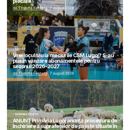
plecare
de Thabitta Fecheta
7 august 2026
SPORT
Vrei locul tău la meciurile CSM Lugoj? S-au
pus în vânzare abonamentele pentru
sezonul 2026-2027
de Thabitta Fecheta
7 august 2026
ADMINISTRAȚIE
ANUNȚ Primăria Lugoj anunță procedura de
închiriere a suprafețelor de pajiște situate în