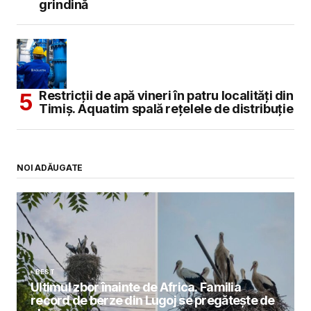
grindină
Restricții de apă vineri în patru localități din
Timiș. Aquatim spală rețelele de distribuție
NOI ADĂUGATE
BEST
Ultimul zbor înainte de Africa. Familia
record de berze din Lugoj se pregătește de