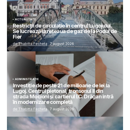
ACTUALITATE
Restricții de circulație în centrul Lugojului.
Se lucrează la rețeaua de gaz de la Podul de
Fier
de Thabitta Fecheta
7 august 2026
ADMINISTRAȚIE
Investiție de peste 21 de milioane de lei la
Lugoj. Centrul pietonal, tronsonul II din
strada Mocioni și cartierul I.C. Drăgan intră
în modernizare completă
de Thabitta Fecheta
7 august 2026