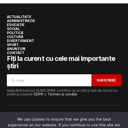
ACTUALITATE
ADMINISTRAȚIE
EDUCAȚIE
SOCIAL
POLITICĂ
CULTURĂ
DIVERTISMENT
SPORT
ANUNȚURI
CONTACT
Fiți la curent cu cele mai importante
știri
SUBSCRIBE
Apăsând butonul SUBSCRIBE, confirmi că ai citit și ești de acord cu
politica noastră
GDPR
și
Termen și condiții
We use cookies to ensure that we give you the best
experience on our website. If you continue to use this site we
Copyright © 2017-2025
Lugojeanul.ro
· Toate drepturile