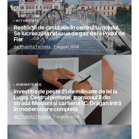
ACTUALITATE
Restricții de circulație în centrul Lugojului.
Se lucrează la rețeaua de gaz de la Podul de
Fier
de Thabitta Fecheta
7 august 2026
ADMINISTRAȚIE
Investiție de peste 21 de milioane de lei la
Lugoj. Centrul pietonal, tronsonul II din
strada Mocioni și cartierul I.C. Drăgan intră
în modernizare completă
de Thabitta Fecheta
7 august 2026