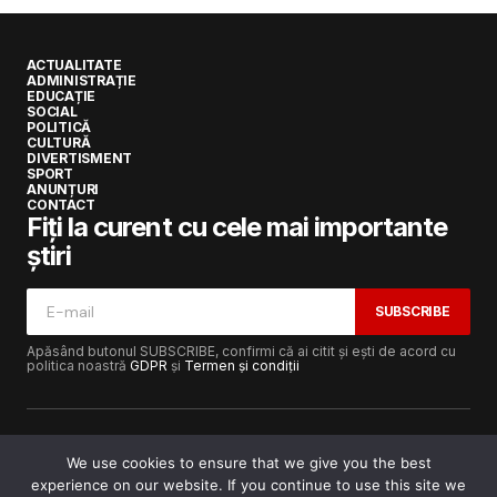
ACTUALITATE
ADMINISTRAȚIE
EDUCAȚIE
SOCIAL
POLITICĂ
CULTURĂ
DIVERTISMENT
SPORT
ANUNȚURI
CONTACT
Fiți la curent cu cele mai importante
știri
SUBSCRIBE
Apăsând butonul SUBSCRIBE, confirmi că ai citit și ești de acord cu
politica noastră
GDPR
și
Termen și condiții
We use cookies to ensure that we give you the best
experience on our website. If you continue to use this site we
Copyright © 2017-2025
Lugojeanul.ro
· Toate drepturile