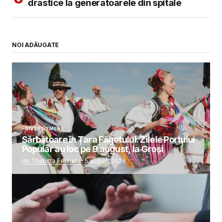
drastice la generatoarele din spitale
NOI ADĂUGATE
DIVERTISMENT
Sărbătoare în Țara Făgetului. Zilele Portului
Popular au loc pe 9 august, la Groși
de Thabitta Fecheta
5 august 2026