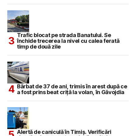
Trafic blocat pe strada Banatului. Se
închide trecerea la nivel cu calea ferată
timp de două zile
Bărbat de 37 de ani, trimis în arest după ce
a fost prins beat criță la volan, în Găvojdia
Alertă de caniculă în Timiș. Verificări