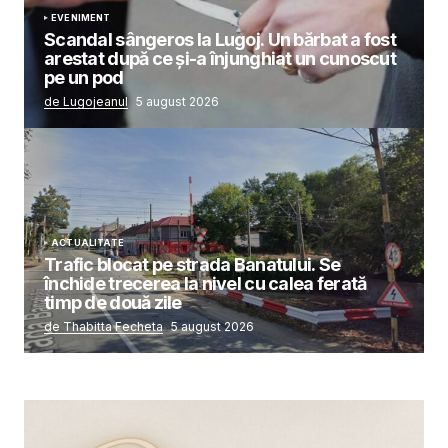
EVENIMENT
Scandal sângeros la Lugoj. Un bărbat a fost
arestat după ce și-a înjunghiat un cunoscut
pe un pod
de Lugojeanul
5 august 2026
ACTUALITATE
Trafic blocat pe strada Banatului. Se
închide trecerea la nivel cu calea ferată
timp de două zile
de Thabitta Fecheta
5 august 2026