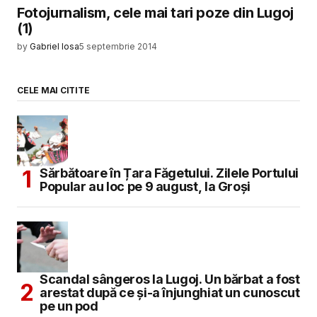
Fotojurnalism, cele mai tari poze din Lugoj
(1)
by
Gabriel Iosa
5 septembrie 2014
CELE MAI CITITE
Sărbătoare în Țara Făgetului. Zilele Portului
Popular au loc pe 9 august, la Groși
Scandal sângeros la Lugoj. Un bărbat a fost
arestat după ce și-a înjunghiat un cunoscut
pe un pod