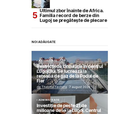
Ultimul zbor înainte de Africa.
Familia record de berze din
Lugoj se pregătește de plecare
NOI ADĂUGATE
ACTUALITATE
Restricții de circulație în centrul
Lugojului. Se lucrează la
rețeaua de gaz de la Podul de
Fier
de Thabitta Fecheta
7 august 2026
ADMINISTRAȚIE
Investiție de peste 21 de
milioane de lei la Lugoj. Centrul