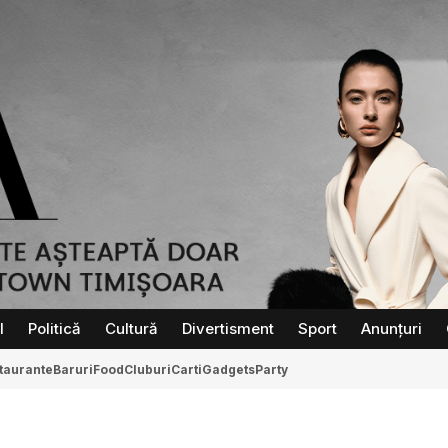
l
Politică
Cultură
Divertisment
Sport
Anunțuri
taurante
Baruri
Food
Cluburi
Carti
Gadgets
Party