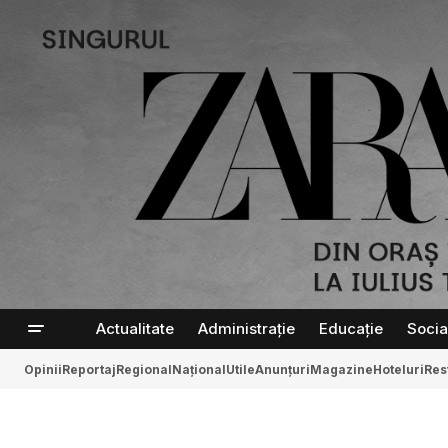
Actualitate
Administrație
Educație
Socia
Opinii
Reportaj
Regional
Național
Utile
Anunțuri
Magazine
Hoteluri
Res