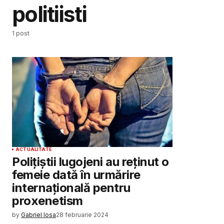
politiisti
1 post
ACTUALITATE
Polițiștii lugojeni au reținut o
femeie dată în urmărire
internațională pentru
proxenetism
by
Gabriel Iosa
28 februarie 2024