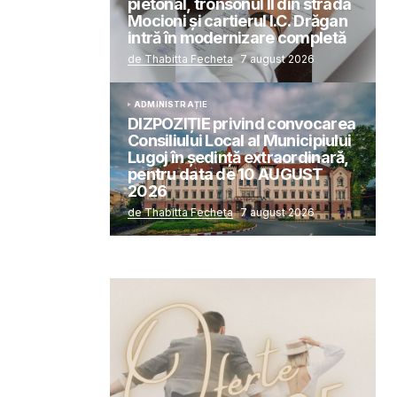
pietonal, tronsonul II din strada
Mocioni și cartierul I.C. Drăgan
intră în modernizare completă
de Thabitta Fecheta
7 august 2026
ADMINISTRAȚIE
DIZPOZIȚIE privind convocarea
Consiliului Local al Municipiului
Lugoj în şedinţă extraordinară,
pentru data de 10 AUGUST
2026
de Thabitta Fecheta
7 august 2026