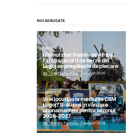
NOI ADĂUGATE
BEST
Ultimul zbor înainte de Africa.
Familia record de berze din
Lugoj se pregătește de plecare
de Thabitta Fecheta
7 august 2026
SPORT
Vrei locul tău la meciurile CSM
Lugoj? S-au pus în vânzare
abonamentele pentru sezonul
2026-2027
de Thabitta Fecheta
7 august 2026