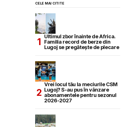
CELE MAI CITITE
Ultimul zbor înainte de Africa.
Familia record de berze din
Lugoj se pregătește de plecare
Vrei locul tău la meciurile CSM
Lugoj? S-au pus în vânzare
abonamentele pentru sezonul
2026-2027