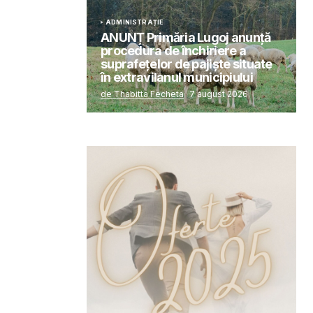
ADMINISTRAȚIE
ANUNȚ Primăria Lugoj anunță
procedura de închiriere a
suprafețelor de pajiște situate
în extravilanul municipiului
de Thabitta Fecheta
7 august 2026