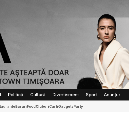
l
Politică
Cultură
Divertisment
Sport
Anunțuri
taurante
Baruri
Food
Cluburi
Carti
Gadgets
Party