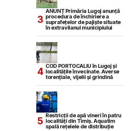
ANUNȚ Primăria Lugoj anunță
procedura de închiriere a
suprafețelor de pajiște situate
în extravilanul municipiului
COD PORTOCALIU în Lugoj și
localitățile învecinate. Averse
torențiale, vijelii și grindină
Restricții de apă vineri în patru
localități din Timiș. Aquatim
spală rețelele de distribuție