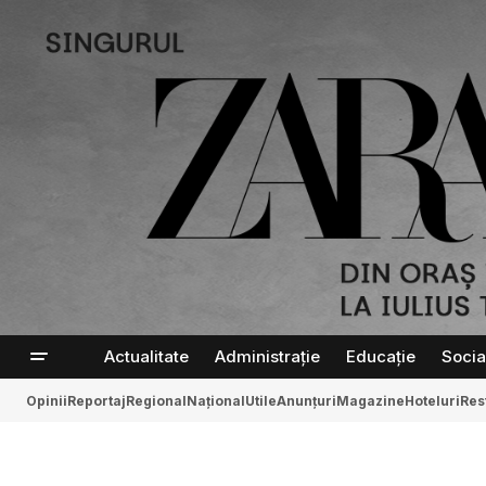
Actualitate
Administrație
Educație
Socia
Opinii
Reportaj
Regional
Național
Utile
Anunțuri
Magazine
Hoteluri
Res