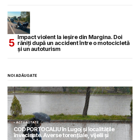
Impact violent la ieșire din Margina. Doi
răniți după un accident între o motocicletă
și un autoturism
NOI ADĂUGATE
ACTUALITATE
COD PORTOCALIU în Lugoj și localitățile
învecinate. Averse torențiale, vijelii și