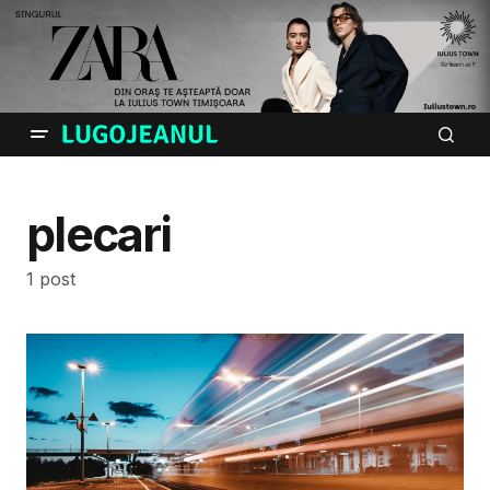
plecari
1 post