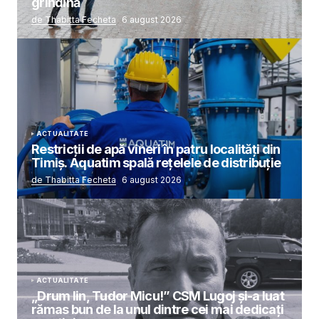
grindină
de Thabitta Fecheta
6 august 2026
ACTUALITATE
Restricții de apă vineri în patru localități din
Timiș. Aquatim spală rețelele de distribuție
de Thabitta Fecheta
6 august 2026
ACTUALITATE
„Drum lin, Tudor Micu!” CSM Lugoj și-a luat
rămas bun de la unul dintre cei mai dedicați