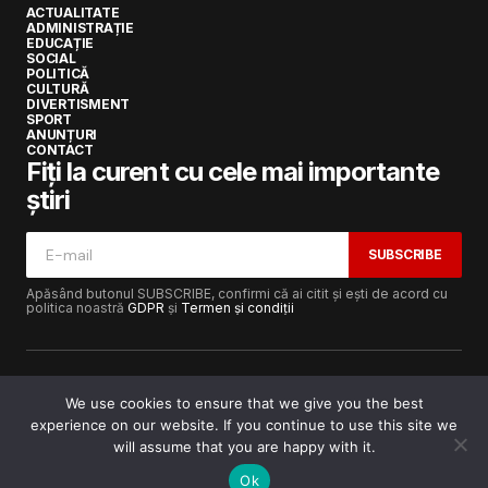
ACTUALITATE
ADMINISTRAȚIE
EDUCAȚIE
SOCIAL
POLITICĂ
CULTURĂ
DIVERTISMENT
SPORT
ANUNȚURI
CONTACT
Fiți la curent cu cele mai importante
știri
SUBSCRIBE
Apăsând butonul SUBSCRIBE, confirmi că ai citit și ești de acord cu
politica noastră
GDPR
și
Termen și condiții
We use cookies to ensure that we give you the best
experience on our website. If you continue to use this site we
Copyright © 2017-2025
Lugojeanul.ro
· Toate drepturile
rezervate · Dezvoltat de
Power Media FX
will assume that you are happy with it.
Ok