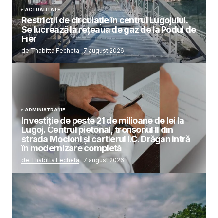
ACTUALITATE
Restricții de circulație în centrul Lugojului.
Se lucrează la rețeaua de gaz de la Podul de
Fier
de Thabitta Fecheta
7 august 2026
ADMINISTRAȚIE
Investiție de peste 21 de milioane de lei la
Lugoj. Centrul pietonal, tronsonul II din
strada Mocioni și cartierul I.C. Drăgan intră
în modernizare completă
de Thabitta Fecheta
7 august 2026