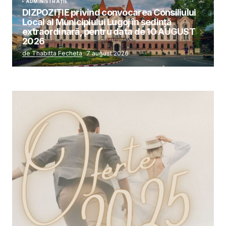
ADMINISTRAȚIE
DIZPOZIȚIE privind convocarea Consiliului
Local al Municipiului Lugoj în şedinţă
extraordinară, pentru data de 10 AUGUST
2026
de Thabitta Fecheta
7 august 2026