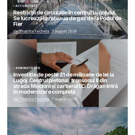
ACTUALITATE
Restricții de circulație în centrul Lugojului.
Se lucrează la rețeaua de gaz de la Podul de
Fier
de Thabitta Fecheta
7 august 2026
ADMINISTRAȚIE
Investiție de peste 21 de milioane de lei la
Lugoj. Centrul pietonal, tronsonul II din
strada Mocioni și cartierul I.C. Drăgan intră
în modernizare completă
de Thabitta Fecheta
7 august 2026