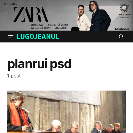
planrui psd
1 post