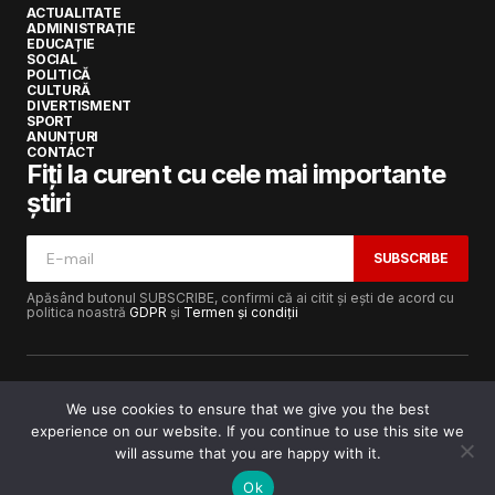
ACTUALITATE
ADMINISTRAȚIE
EDUCAȚIE
SOCIAL
POLITICĂ
CULTURĂ
DIVERTISMENT
SPORT
ANUNȚURI
CONTACT
Fiți la curent cu cele mai importante
știri
SUBSCRIBE
Apăsând butonul SUBSCRIBE, confirmi că ai citit și ești de acord cu
politica noastră
GDPR
și
Termen și condiții
We use cookies to ensure that we give you the best
experience on our website. If you continue to use this site we
Copyright © 2017-2025
Lugojeanul.ro
· Toate drepturile
rezervate · Dezvoltat de
Power Media FX
will assume that you are happy with it.
Ok