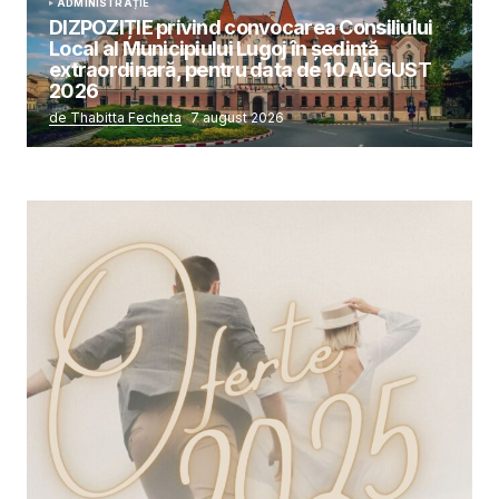
ADMINISTRAȚIE
DIZPOZIȚIE privind convocarea Consiliului
Local al Municipiului Lugoj în şedinţă
extraordinară, pentru data de 10 AUGUST
2026
de Thabitta Fecheta
7 august 2026