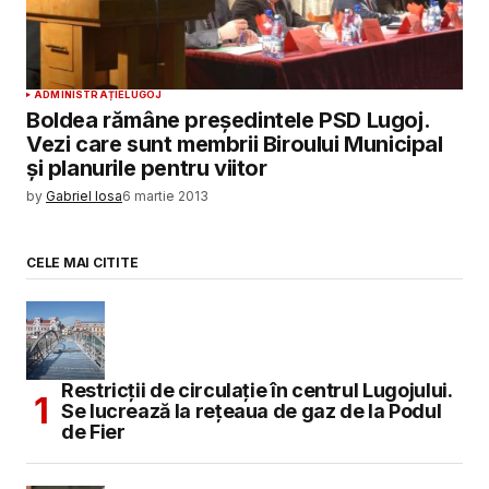
ADMINISTRAȚIE
LUGOJ
Boldea rămâne președintele PSD Lugoj.
Vezi care sunt membrii Biroului Municipal
și planurile pentru viitor
by
Gabriel Iosa
6 martie 2013
CELE MAI CITITE
Restricții de circulație în centrul Lugojului.
Se lucrează la rețeaua de gaz de la Podul
de Fier