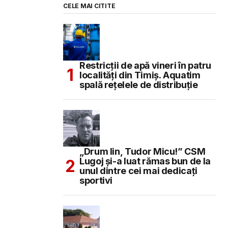
CELE MAI CITITE
Restricții de apă vineri în patru
localități din Timiș. Aquatim
spală rețelele de distribuție
„Drum lin, Tudor Micu!” CSM
Lugoj și-a luat rămas bun de la
unul dintre cei mai dedicați
sportivi