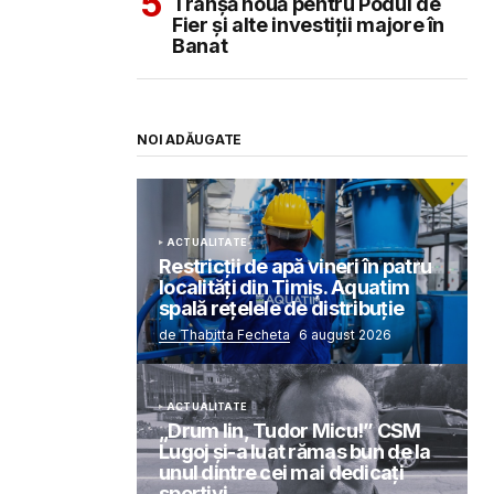
Tranșă nouă pentru Podul de
Fier și alte investiții majore în
Banat
NOI ADĂUGATE
ACTUALITATE
Restricții de apă vineri în patru
localități din Timiș. Aquatim
spală rețelele de distribuție
de Thabitta Fecheta
6 august 2026
ACTUALITATE
„Drum lin, Tudor Micu!” CSM
Lugoj și-a luat rămas bun de la
unul dintre cei mai dedicați
sportivi