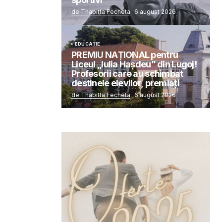
de Thabitta Fecheta
6 august 2026
EDUCAȚIE
PREMIU NAȚIONAL pentru
Liceul „Iulia Hașdeu” din Lugoj!
Profesorii care au schimbat
destinele elevilor, premiați
de Thabitta Fecheta
6 august 2026