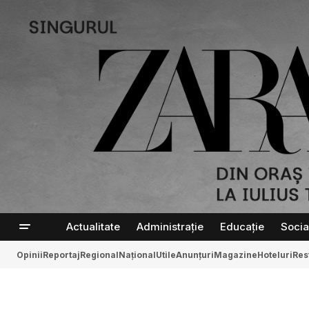
Actualitate
Administrație
Educație
Socia
Opinii
Reportaj
Regional
Național
Utile
Anunțuri
Magazine
Hoteluri
Res