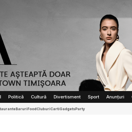
l
Politică
Cultură
Divertisment
Sport
Anunțuri
taurante
Baruri
Food
Cluburi
Carti
Gadgets
Party