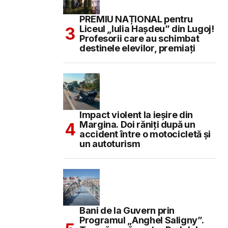
PREMIU NAȚIONAL pentru
Liceul „Iulia Hașdeu” din Lugoj!
Profesorii care au schimbat
destinele elevilor, premiați
Impact violent la ieșire din
Margina. Doi răniți după un
accident între o motocicletă și
un autoturism
Bani de la Guvern prin
Programul „Anghel Saligny”.