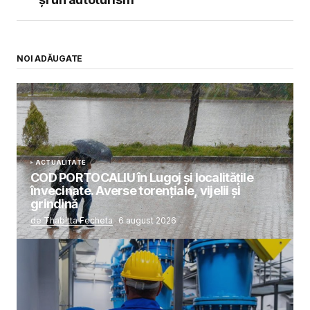
NOI ADĂUGATE
ACTUALITATE
COD PORTOCALIU în Lugoj și localitățile
învecinate. Averse torențiale, vijelii și
grindină
de Thabitta Fecheta
6 august 2026