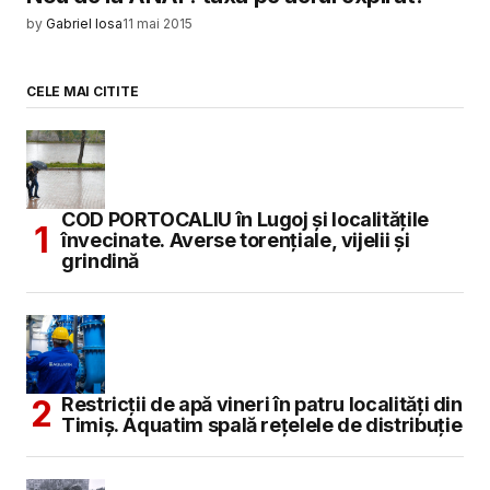
by
Gabriel Iosa
11 mai 2015
CELE MAI CITITE
COD PORTOCALIU în Lugoj și localitățile
învecinate. Averse torențiale, vijelii și
grindină
Restricții de apă vineri în patru localități din
Timiș. Aquatim spală rețelele de distribuție