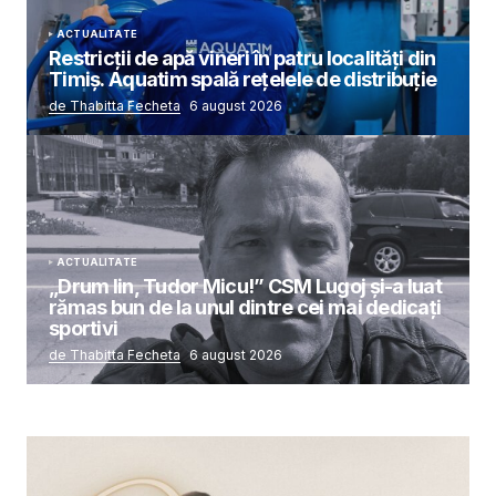
ACTUALITATE
Restricții de apă vineri în patru localități din
Timiș. Aquatim spală rețelele de distribuție
de Thabitta Fecheta
6 august 2026
ACTUALITATE
„Drum lin, Tudor Micu!” CSM Lugoj și-a luat
rămas bun de la unul dintre cei mai dedicați
sportivi
de Thabitta Fecheta
6 august 2026