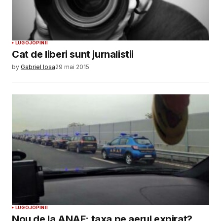
LUGOJ
OPINII
Cat de liberi sunt jurnalistii
by
Gabriel Iosa
29 mai 2015
LUGOJ
OPINII
Nou de la ANAF: taxa pe aerul expirat?