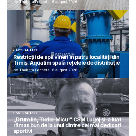
de Thabitta Fecheta
6 august 2026
ACTUALITATE
Restricții de apă vineri în patru localități din
Timiș. Aquatim spală rețelele de distribuție
de Thabitta Fecheta
6 august 2026
ACTUALITATE
„Drum lin, Tudor Micu!” CSM Lugoj și-a luat
rămas bun de la unul dintre cei mai dedicați
sportivi