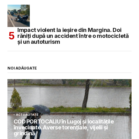
Impact violent la ieșire din Margina. Doi
răniți după un accident între o motocicletă
și un autoturism
NOI ADĂUGATE
ACTUALITATE
COD PORTOCALIU în Lugoj și localitățile
învecinate. Averse torențiale, vijelii și
grindină