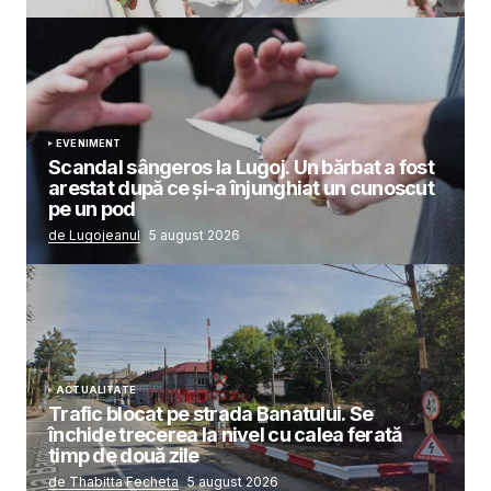
EVENIMENT
Scandal sângeros la Lugoj. Un bărbat a fost
arestat după ce și-a înjunghiat un cunoscut
pe un pod
de Lugojeanul
5 august 2026
ACTUALITATE
Trafic blocat pe strada Banatului. Se
închide trecerea la nivel cu calea ferată
timp de două zile
de Thabitta Fecheta
5 august 2026