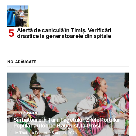
Alertă de caniculă în Timiș. Verificări
drastice la generatoarele din spitale
NOI ADĂUGATE
DIVERTISMENT
Sărbătoare în Țara Făgetului. Zilele Portului
Popular au loc pe 9 august, la Groși
de Thabitta Fecheta
5 august 2026