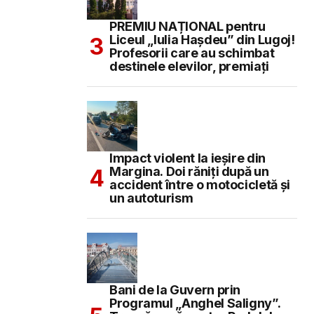
PREMIU NAȚIONAL pentru
Liceul „Iulia Hașdeu” din Lugoj!
Profesorii care au schimbat
destinele elevilor, premiați
Impact violent la ieșire din
Margina. Doi răniți după un
accident între o motocicletă și
un autoturism
Bani de la Guvern prin
Programul „Anghel Saligny”.