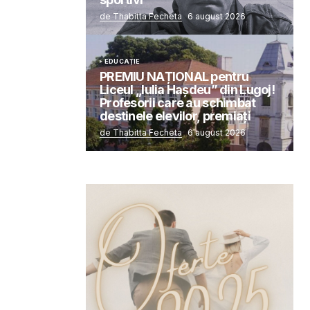
de Thabitta Fecheta
6 august 2026
EDUCAȚIE
PREMIU NAȚIONAL pentru
Liceul „Iulia Hașdeu” din Lugoj!
Profesorii care au schimbat
destinele elevilor, premiați
de Thabitta Fecheta
6 august 2026