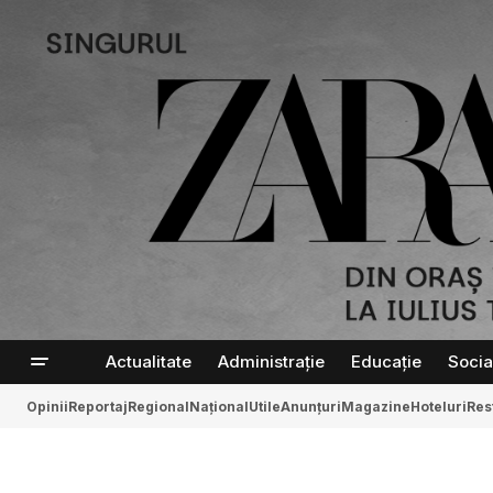
Actualitate
Administrație
Educație
Socia
Opinii
Reportaj
Regional
Național
Utile
Anunțuri
Magazine
Hoteluri
Res