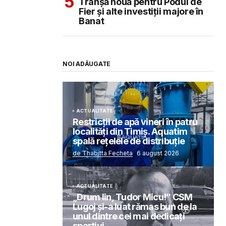
Tranșă nouă pentru Podul de
Fier și alte investiții majore în
Banat
NOI ADĂUGATE
ACTUALITATE
Restricții de apă vineri în patru
localități din Timiș. Aquatim
spală rețelele de distribuție
de Thabitta Fecheta
6 august 2026
ACTUALITATE
„Drum lin, Tudor Micu!” CSM
Lugoj și-a luat rămas bun de la
unul dintre cei mai dedicați
sportivi