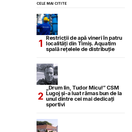
CELE MAI CITITE
Restricții de apă vineri în patru
localități din Timiș. Aquatim
spală rețelele de distribuție
„Drum lin, Tudor Micu!” CSM
Lugoj și-a luat rămas bun de la
unul dintre cei mai dedicați
sportivi