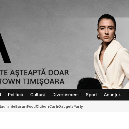
l
Politică
Cultură
Divertisment
Sport
Anunțuri
taurante
Baruri
Food
Cluburi
Carti
Gadgets
Party