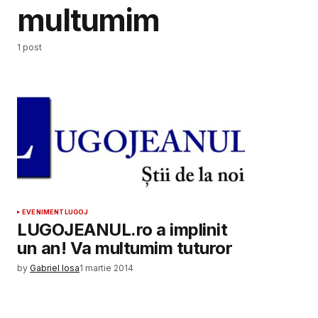
multumim
1 post
EVENIMENT
LUGOJ
LUGOJEANUL.ro a implinit
un an! Va multumim tuturor
by
Gabriel Iosa
1 martie 2014