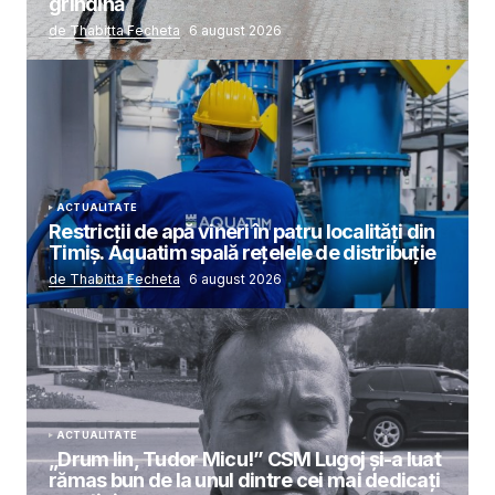
grindină
de Thabitta Fecheta
6 august 2026
ACTUALITATE
Restricții de apă vineri în patru localități din
Timiș. Aquatim spală rețelele de distribuție
de Thabitta Fecheta
6 august 2026
ACTUALITATE
„Drum lin, Tudor Micu!” CSM Lugoj și-a luat
rămas bun de la unul dintre cei mai dedicați