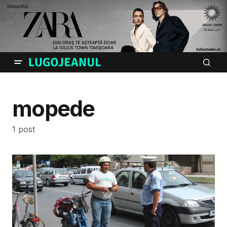
mopede
1 post