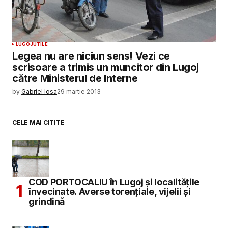
LUGOJ
UTILE
Legea nu are niciun sens! Vezi ce
scrisoare a trimis un muncitor din Lugoj
către Ministerul de Interne
by
Gabriel Iosa
29 martie 2013
CELE MAI CITITE
COD PORTOCALIU în Lugoj și localitățile
învecinate. Averse torențiale, vijelii și
grindină