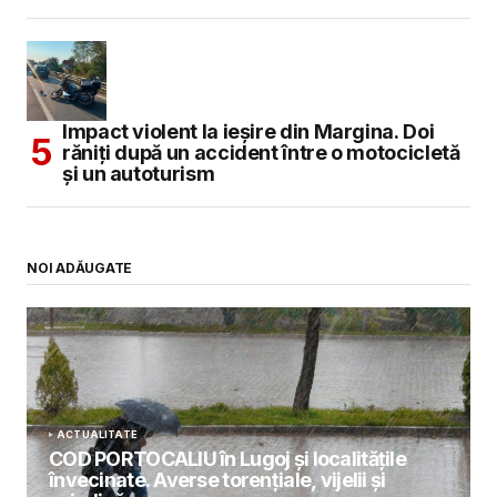
Impact violent la ieșire din Margina. Doi
răniți după un accident între o motocicletă
și un autoturism
NOI ADĂUGATE
ACTUALITATE
COD PORTOCALIU în Lugoj și localitățile
învecinate. Averse torențiale, vijelii și