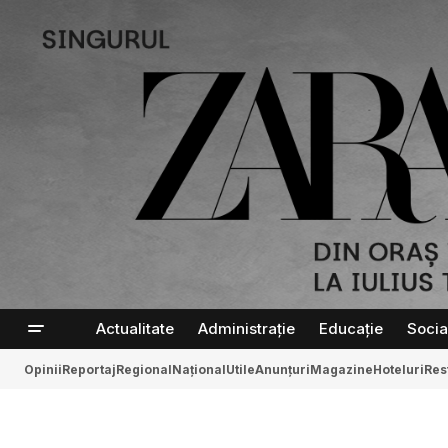
Actualitate
Administrație
Educație
Socia
Opinii
Reportaj
Regional
Național
Utile
Anunțuri
Magazine
Hoteluri
Res