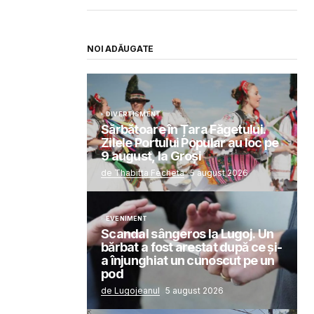
NOI ADĂUGATE
DIVERTISMENT
Sărbătoare în Țara Făgetului.
Zilele Portului Popular au loc pe
9 august, la Groși
de Thabitta Fecheta
5 august 2026
EVENIMENT
Scandal sângeros la Lugoj. Un
bărbat a fost arestat după ce și-
a înjunghiat un cunoscut pe un
pod
de Lugojeanul
5 august 2026