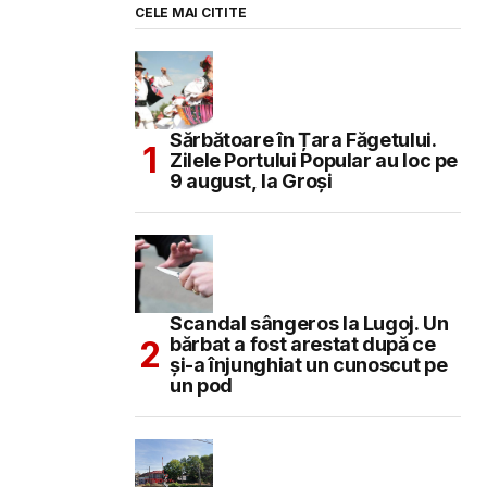
CELE MAI CITITE
Sărbătoare în Țara Făgetului.
Zilele Portului Popular au loc pe
9 august, la Groși
Scandal sângeros la Lugoj. Un
bărbat a fost arestat după ce
și-a înjunghiat un cunoscut pe
un pod