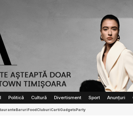
l
Politică
Cultură
Divertisment
Sport
Anunțuri
taurante
Baruri
Food
Cluburi
Carti
Gadgets
Party