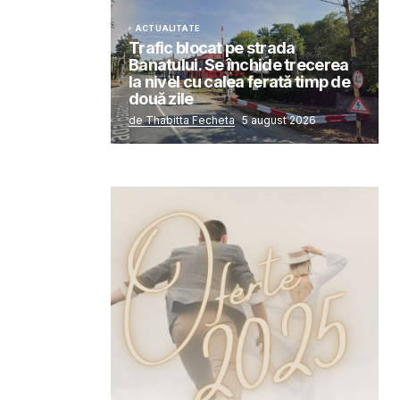
ACTUALITATE
Trafic blocat pe strada
Banatului. Se închide trecerea
la nivel cu calea ferată timp de
două zile
de Thabitta Fecheta
5 august 2026