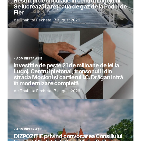
Restricții de circulație în centrul Lugojului.
Se lucrează la rețeaua de gaz de la Podul de
Fier
de Thabitta Fecheta
7 august 2026
ADMINISTRAȚIE
Investiție de peste 21 de milioane de lei la
Lugoj. Centrul pietonal, tronsonul II din
strada Mocioni și cartierul I.C. Drăgan intră
în modernizare completă
de Thabitta Fecheta
7 august 2026
ADMINISTRAȚIE
DIZPOZIȚIE privind convocarea Consiliului