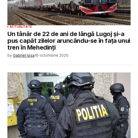
ACTUALITATE
Un tânăr de 22 de ani de lângă Lugoj și-a
pus capăt zilelor aruncându-se în fața unui
tren în Mehedinți
by
Gabriel Iosa
16 octombrie 2020