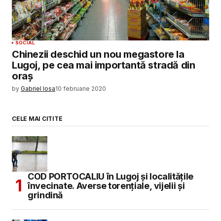
SOCIAL
Chinezii deschid un nou megastore la
Lugoj, pe cea mai importantă stradă din
oraș
by
Gabriel Iosa
10 februarie 2020
CELE MAI CITITE
COD PORTOCALIU în Lugoj și localitățile
învecinate. Averse torențiale, vijelii și
grindină