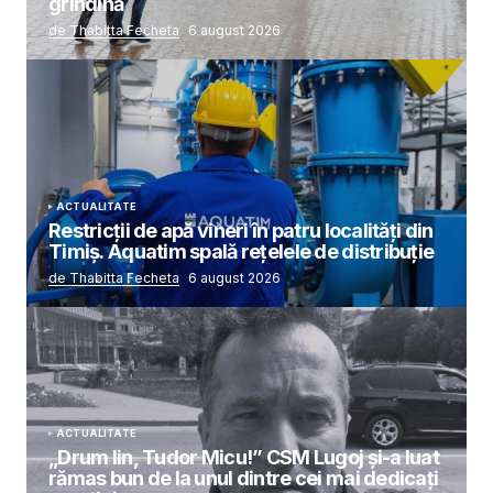
grindină
de Thabitta Fecheta
6 august 2026
ACTUALITATE
Restricții de apă vineri în patru localități din
Timiș. Aquatim spală rețelele de distribuție
de Thabitta Fecheta
6 august 2026
ACTUALITATE
„Drum lin, Tudor Micu!” CSM Lugoj și-a luat
rămas bun de la unul dintre cei mai dedicați