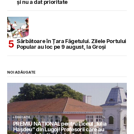
și nu a dat prioritate
Sărbătoare în Țara Făgetului. Zilele Portului
Popular au loc pe 9 august, la Groși
NOI ADĂUGATE
EDUCAȚIE
PREMIU NAȚIONAL pentru Liceul „Iulia
Hașdeu” din Lugoj! Profesorii care au