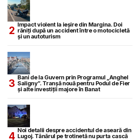
Impact violent la ieșire din Margina. Doi
răniți după un accident între o motocicletă
și un autoturism
Bani de la Guvern prin Programul „Anghel
Saligny”. Tranșă nouă pentru Podul de Fier
și alte investiții majore în Banat
Noi detalii despre accidentul de aseară din
Lugoj. Tânărul pe trotinetă nu purta cască