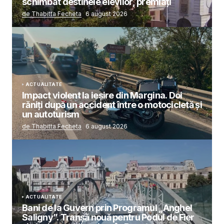
schimbat destinele elevilor, premiați
de Thabitta Fecheta
6 august 2026
ACTUALITATE
Impact violent la ieșire din Margina. Doi
răniți după un accident între o motocicletă și
un autoturism
de Thabitta Fecheta
6 august 2026
ACTUALITATE
Bani de la Guvern prin Programul „Anghel
Saligny”. Tranșă nouă pentru Podul de Fier