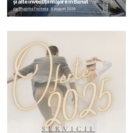
și alte investiții majore în Banat
de Thabitta Fecheta
6 august 2026