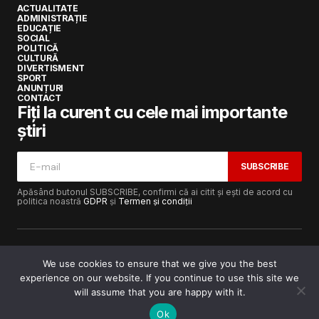
ACTUALITATE
ADMINISTRAȚIE
EDUCAȚIE
SOCIAL
POLITICĂ
CULTURĂ
DIVERTISMENT
SPORT
ANUNȚURI
CONTACT
Fiți la curent cu cele mai importante
știri
SUBSCRIBE
Apăsând butonul SUBSCRIBE, confirmi că ai citit și ești de acord cu
politica noastră
GDPR
și
Termen și condiții
We use cookies to ensure that we give you the best
experience on our website. If you continue to use this site we
Copyright © 2017-2025
Lugojeanul.ro
· Toate drepturile
rezervate · Dezvoltat de
Power Media FX
will assume that you are happy with it.
Ok