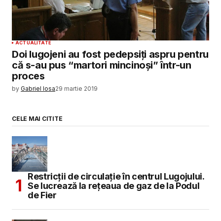
ACTUALITATE
Doi lugojeni au fost pedepsiţi aspru pentru
că s-au pus “martori mincinoşi” într-un
proces
by
Gabriel Iosa
29 martie 2019
CELE MAI CITITE
Restricții de circulație în centrul Lugojului.
Se lucrează la rețeaua de gaz de la Podul
de Fier