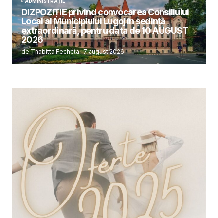
ADMINISTRAȚIE
DIZPOZIȚIE privind convocarea Consiliului
Local al Municipiului Lugoj în şedinţă
extraordinară, pentru data de 10 AUGUST
2026
de Thabitta Fecheta
7 august 2026