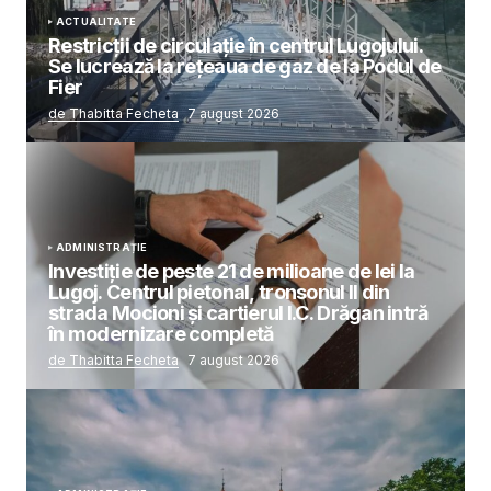
ACTUALITATE
Restricții de circulație în centrul Lugojului.
Se lucrează la rețeaua de gaz de la Podul de
Fier
de Thabitta Fecheta
7 august 2026
ADMINISTRAȚIE
Investiție de peste 21 de milioane de lei la
Lugoj. Centrul pietonal, tronsonul II din
strada Mocioni și cartierul I.C. Drăgan intră
în modernizare completă
de Thabitta Fecheta
7 august 2026