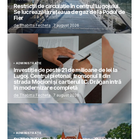
Restricții de circulație în centrul Lugojului.
Se lucrează la rețeaua de gaz de la Podul de
Fier
de Thabitta Fecheta
7 august 2026
ADMINISTRAȚIE
Investiție de peste 21 de milioane de lei la
Lugoj. Centrul pietonal, tronsonul II din
strada Mocioni și cartierul I.C. Drăgan intră
în modernizare completă
de Thabitta Fecheta
7 august 2026
ADMINISTRAȚIE