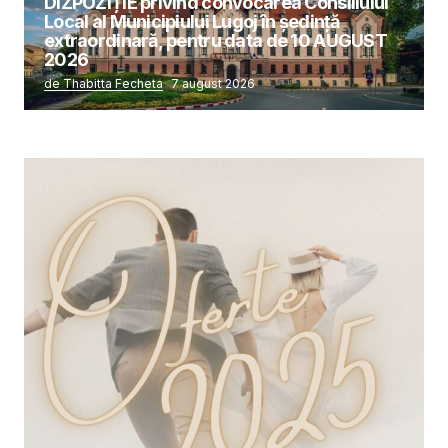
DIZPOZIȚIE privind convocarea Consiliului
Local al Municipiului Lugoj în şedinţă
extraordinară, pentru data de 10 AUGUST
2026
de Thabitta Fecheta
7 august 2026