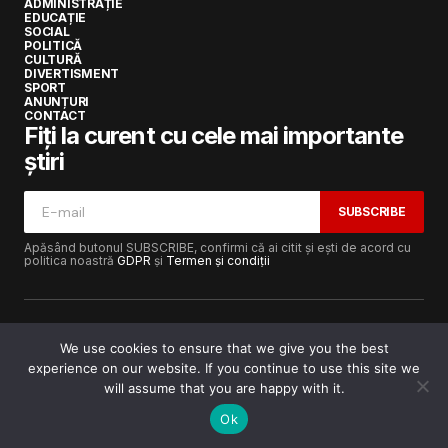
ADMINISTRAȚIE
EDUCAȚIE
SOCIAL
POLITICĂ
CULTURĂ
DIVERTISMENT
SPORT
ANUNȚURI
CONTACT
Fiți la curent cu cele mai importante
știri
SUBSCRIBE
Apăsând butonul SUBSCRIBE, confirmi că ai citit și ești de acord cu
politica noastră
GDPR
și
Termen și condiții
We use cookies to ensure that we give you the best
experience on our website. If you continue to use this site we
Copyright © 2017-2025
Lugojeanul.ro
· Toate drepturile
rezervate · Dezvoltat de
Power Media FX
will assume that you are happy with it.
Ok