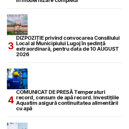
în modernizare completă
DIZPOZIȚIE privind convocarea Consiliului
Local al Municipiului Lugoj în şedinţă
extraordinară, pentru data de 10 AUGUST
2026
COMUNICAT DE PRESĂ Temperaturi
record, consum de apă record. Investițiile
Aquatim asigură continuitatea alimentării
cu apă