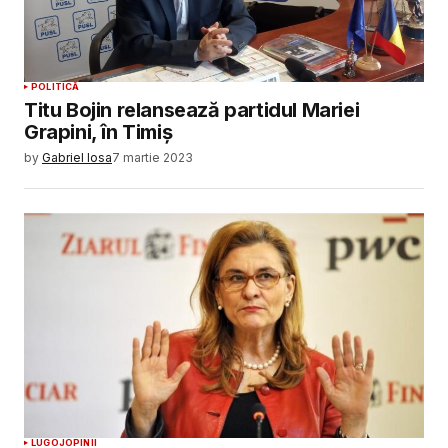
POLITICĂ
Titu Bojin relansează partidul Mariei
Grapini, în Timiș
by
Gabriel Iosa
7 martie 2023
LUGOJ
OPINII