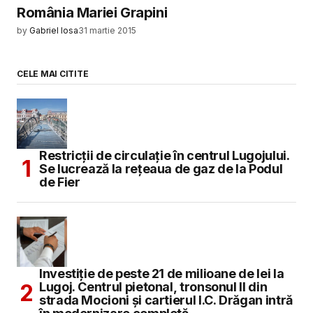
România Mariei Grapini
by
Gabriel Iosa
31 martie 2015
CELE MAI CITITE
Restricții de circulație în centrul Lugojului.
Se lucrează la rețeaua de gaz de la Podul
de Fier
Investiție de peste 21 de milioane de lei la
Lugoj. Centrul pietonal, tronsonul II din
strada Mocioni și cartierul I.C. Drăgan intră