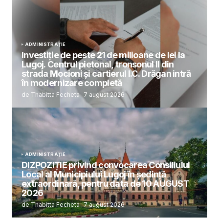
ADMINISTRAȚIE
Investiție de peste 21 de milioane de lei la
Lugoj. Centrul pietonal, tronsonul II din
strada Mocioni și cartierul I.C. Drăgan intră
în modernizare completă
de Thabitta Fecheta
7 august 2026
ADMINISTRAȚIE
DIZPOZIȚIE privind convocarea Consiliului
Local al Municipiului Lugoj în şedinţă
extraordinară, pentru data de 10 AUGUST
2026
de Thabitta Fecheta
7 august 2026